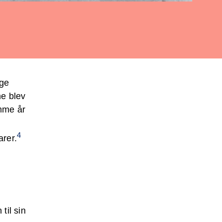
ige
ne blev
amme år
4
arer.
til sin