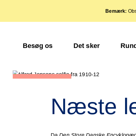
Bemærk:
Obs
Besøg os
Det sker
Rund
Næste le
Da
Den Store Danske Encyklopæd