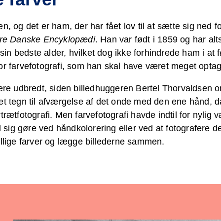
n, og det er ham, der har fået lov til at sætte sig ned f
re Danske Encyklopædi
. Han var født i 1859 og har alt
n bedste alder, hvilket dog ikke forhindrede ham i at 
or farvefotografi, som han skal have været meget optag
mere udbredt, siden billedhuggeren Bertel Thorvaldsen 
 et tegn til afværgelse af det onde med den ene hånd, 
trætfotografi. Men farvefotografi havde indtil for nylig 
sig gøre ved håndkolorering eller ved at fotografere d
ellige farver og lægge billederne sammen.