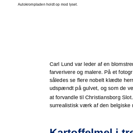
Autokrompladen holdt op mod lyset.
Carl Lund var leder af en blomstre
farverivere og malere. På et fotogr
således se flere nobelt klædte herre
udspændt på gulvet, og som de ved
at forvandle til Christiansborg Slot
surrealistisk værk af den belgiske
Kartoffelmel i tr