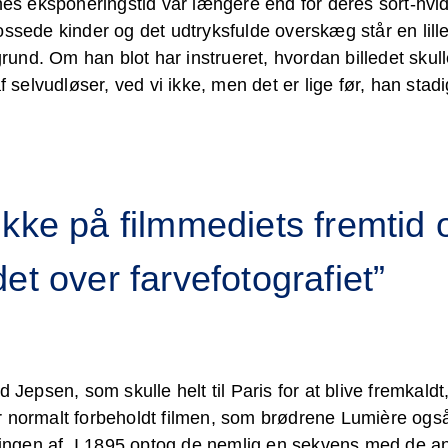
rnes eksponeringstid var længere end for deres sort-hvi
ossede kinder og det udtryksfulde overskæg står en lill
nd. Om han blot har instrueret, hvordan billedet skull
f selvudløser, ved vi ikke, men det er lige før, han stadi
kke på filmmediets fremtid 
det over farvefotografiet”
 Jepsen, som skulle helt til Paris for at blive fremkaldt,
r normalt forbeholdt filmen, som brødrene Lumière ogs
klingen af. I 1895 optog de nemlig en sekvens med de an