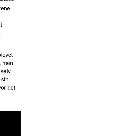
drene
t
a
blevet
k, men
 selv
 sin
vor det