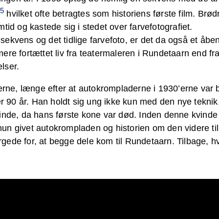
5
,
hvilket ofte betragtes som historiens første film. Brø
tid og kastede sig i stedet over farvefotografiet.
ekvens og det tidlige farvefoto, er det da også et åben
ere fortættet liv fra teatermaleren i Rundetaarn end fr
lser.
’erne, længe efter at autokrompladerne i 1930’erne var 
ver 90 år. Han holdt sig ung ikke kun med den nye tekni
vinde, da hans første kone var død. Inden denne kvinde
un givet autokrompladen og historien om den videre til
gede for, at begge dele kom til Rundetaarn. Tilbage, h