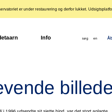
ervatoriet er under restaurering og derfor lukket. Udsigtsplat
etaarn
Info
Åb
søg
en
vende billed
i
i 1996 udsendte sit sjette bind, var det stort anlagte