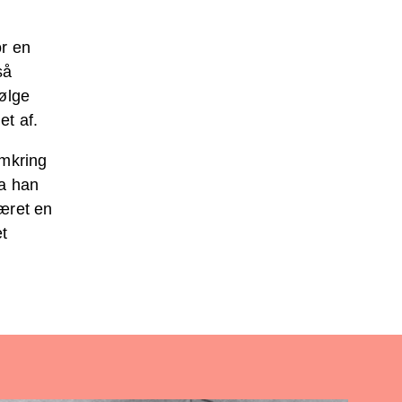
or en
så
følge
et af.
omkring
da han
været en
et