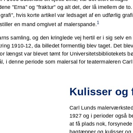
dene ”Erna” og ”fraktur” og alt det, der lå imellem de to.
Udstillinger, koncerter
Indgang til 800
Strategi og vision
for grupper
Al den dejlige plads
Bestyrelsen og
Lad blikket vandre
Rundetaarn i
og meget mere
rafi”, hvis korte artikel var ledsaget af en udførlig graf
kvadratmeter
personalet
over planeterne
børnehøjde
En oplagt udflugt
1
orestiller en mand omgivet af malerspande.
rns samling, og den kringlede vej hertil er i sig selv en
mkring 1910-12, da billedet formentlig blev taget. Det blev
r længst var blevet tømt for Universitetsbibliotekets b
rmål, i denne periode som malersal for teatermaleren Car
Kulisser og 
Carl Lunds malerværksted, 
1927 og i perioder også b
at få plads nok, forsyne
bagtæpper og kulisser og 