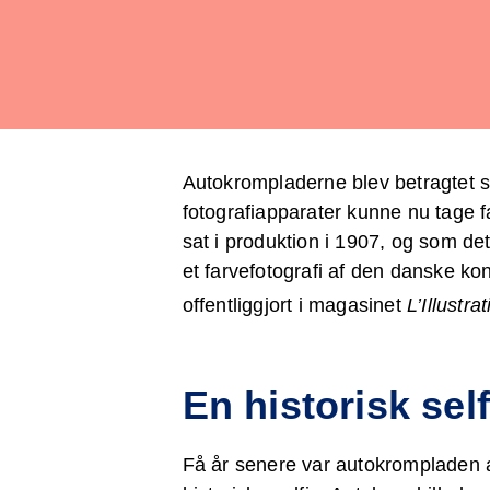
Autokrompladerne blev betragtet so
fotografiapparater kunne nu tage f
sat i produktion i 1907, og som d
et farvefotografi af den danske ko
offentliggjort i magasinet
L’Illustra
En historisk self
Få år senere var autokrompladen al