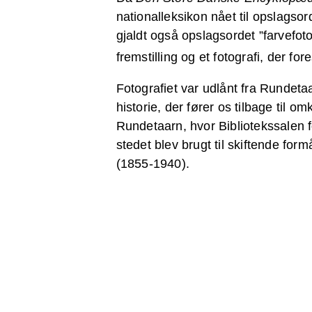
nationalleksikon nået til opslagsor
Åbent 362 dage om
Kongens eget tårn
Pressemeddelelser,
Hvor meget og
Rundetaarns
gjaldt også opslagsordet ”farvefotog
året
fotos og
hovedfærdselsåre
hvordan?
fremstilling og et fotografi, der f
filmoptagelser
Fotografiet var udlånt fra Rundetaa
historie, der fører os tilbage til o
Rundetaarn, hvor Bibliotekssalen fo
stedet blev brugt til skiftende fo
(1855-1940).