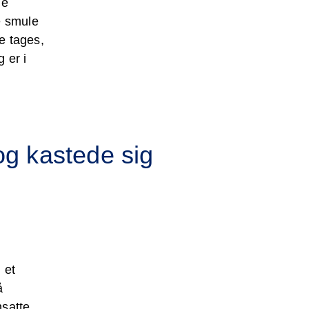
de
e smule
e tages,
g er i
og kastede sig
 et
å
satte,