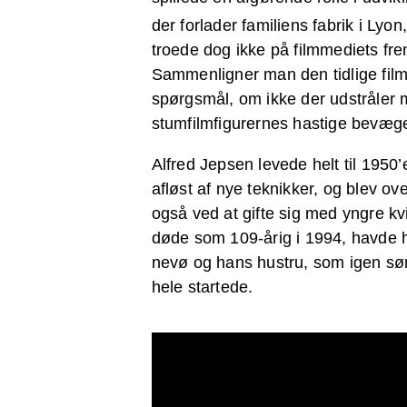
der forlader familiens fabrik i Lyon
troede dog ikke på filmmediets frem
Sammenligner man den tidlige films
spørgsmål, om ikke der udstråler m
stumfilmfigurernes hastige bevæge
Alfred Jepsen levede helt til 1950
afløst af nye teknikker, og blev o
også ved at gifte sig med yngre k
døde som 109-årig i 1994, havde h
nevø og hans hustru, som igen sør
hele startede.