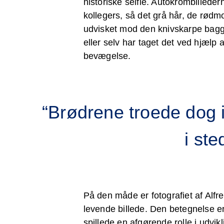
historiske selfie. Autokrombillede
kollegers, så det grå hår, de rødm
udvisket mod den knivskarpe baggru
eller selv har taget det ved hjælp a
bevægelse.
“Brødrene troede dog i
i ste
På den måde er fotografiet af Alfred
levende billede. Den betegnelse e
spillede en afgørende rolle i udvi