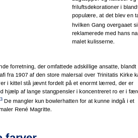
friluftsdekorationer i blan
populære, at det blev en t
hvilken Gang overgaaet si
reklamerede med hans nav
malet kulisserne.
nde forretning, der omfattede adskillige ansatte, blandt
afi fra 1907 af den store malersal over Trinitatis Kirke
r i kittel stå jævnt fordelt på et enormt lærred, der er
 hjælp af lange stangpensler i koncentreret ro er i fæ
3
.
De mangler kun bowlerhatten for at kunne indgå i et
 maler René Magritte.
e farver