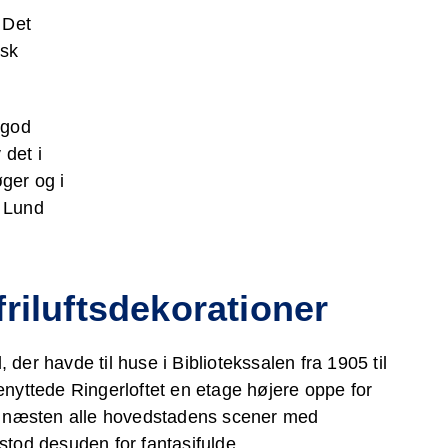
 Det
Københavns mest
Praktisk info
Hvem skal jeg
Besøg os hjemmefra
Lad tankerne vandre
isk
charmerende udsigt
kontakte?
mod Universet
 god
 det i
øger og i
l Lund
friluftsdekorationer
der havde til huse i Bibliotekssalen fra 1905 til
enyttede Ringerloftet en etage højere oppe for
de næsten alle hovedstadens scener med
stod desuden for fantasifulde