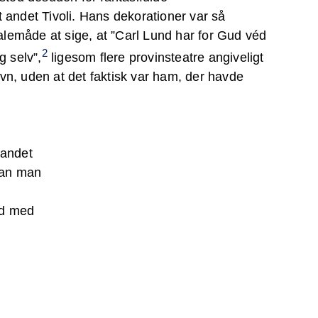
dt andet Tivoli. Hans dekorationer var så
alemåde at sige, at ”Carl Lund har for Gud véd
2
g selv”,
ligesom flere provinsteatre angiveligt
n, uden at det faktisk var ham, der havde
 andet
 kan man
rd med