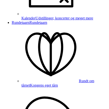
Kalender
Udstillinger, koncerter og meget mere
Rundetaarn
Rundetaarn
Rundt om
tårnet
Kongens eget tårn