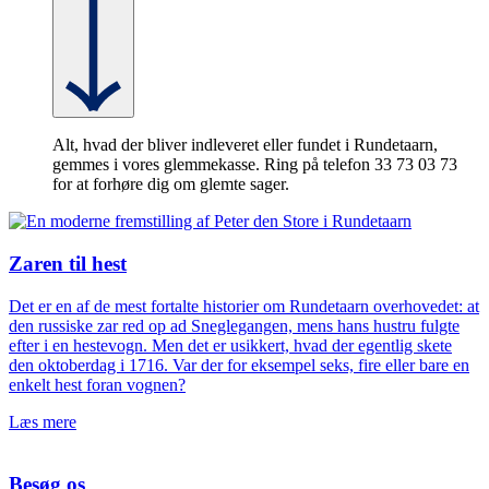
Alt, hvad der bliver indleveret eller fundet i Rundetaarn,
gemmes i vores glemmekasse. Ring på telefon 33 73 03 73
for at forhøre dig om glemte sager.
Zaren til hest
Det er en af de mest fortalte historier om Rundetaarn overhovedet: at
den russiske zar red op ad Sneglegangen, mens hans hustru fulgte
efter i en hestevogn. Men det er usikkert, hvad der egentlig skete
den oktoberdag i 1716. Var der for eksempel seks, fire eller bare en
enkelt hest foran vognen?
Læs mere
Besøg os