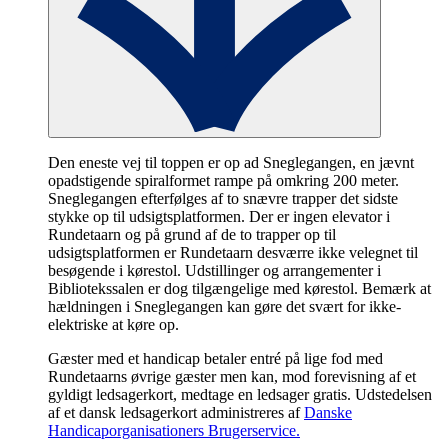
Den eneste vej til toppen er op ad Sneglegangen, en jævnt
opadstigende spiralformet rampe på omkring 200 meter.
Sneglegangen efterfølges af to snævre trapper det sidste
stykke op til udsigtsplatformen. Der er ingen elevator i
Rundetaarn og på grund af de to trapper op til
udsigtsplatformen er Rundetaarn desværre ikke velegnet til
besøgende i kørestol. Udstillinger og arrangementer i
Bibliotekssalen er dog tilgængelige med kørestol. Bemærk at
hældningen i Sneglegangen kan gøre det svært for ikke-
elektriske at køre op.
Gæster med et handicap betaler entré på lige fod med
Rundetaarns øvrige gæster men kan, mod forevisning af et
gyldigt ledsagerkort, medtage en ledsager gratis. Udstedelsen
af et dansk ledsagerkort administreres af
Danske
Handicaporganisationers Brugerservice.