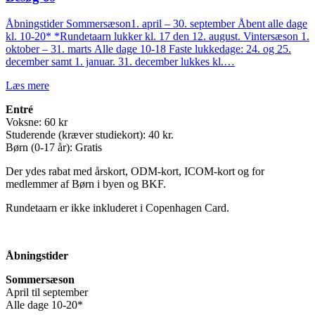
Åbningstider Sommersæson1. april – 30. september Åbent alle dage
kl. 10-20* *Rundetaarn lukker kl. 17 den 12. august. Vintersæson 1.
oktober – 31. marts Alle dage 10-18 Faste lukkedage: 24. og 25.
december samt 1. januar. 31. december lukkes kl.…
Læs mere
Entré
Voksne: 60 kr
Studerende (kræver studiekort): 40 kr.
Børn (0-17 år): Gratis
Der ydes rabat med årskort, ODM-kort, ICOM-kort og for
medlemmer af Børn i byen og BKF.
Rundetaarn er ikke inkluderet i Copenhagen Card.
Åbningstider
Sommersæson
April til september
Alle dage 10-20*