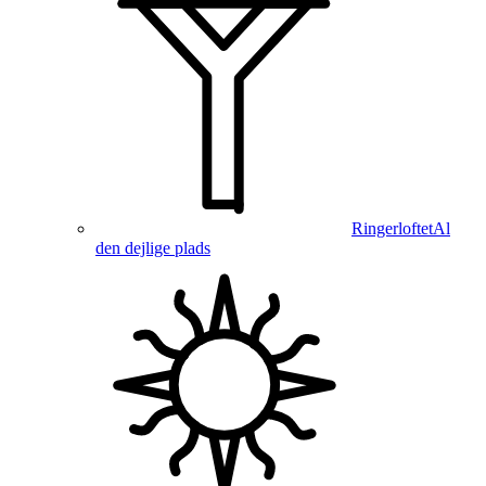
Ringerloftet
Al
den dejlige plads