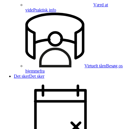
Værd at
vide
Praktisk info
Virtuelt tårn
Besøg os
hjemmefra
Det sker
Det sker