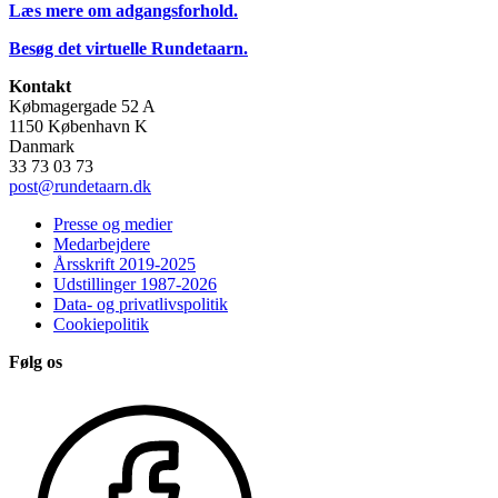
Læs mere om adgangsforhold.
Besøg det virtuelle Rundetaarn.
Kontakt
Købmagergade 52 A
1150 København K
Danmark
33 73 03 73
post@rundetaarn.dk
Presse og medier
Medarbejdere
Årsskrift 2019-2025
Udstillinger 1987-2026
Data- og privatlivspolitik
Cookiepolitik
Følg os