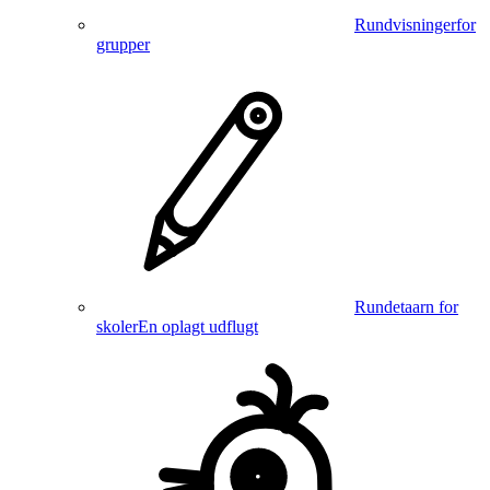
Rundvisninger
for
grupper
Rundetaarn for
skoler
En oplagt udflugt