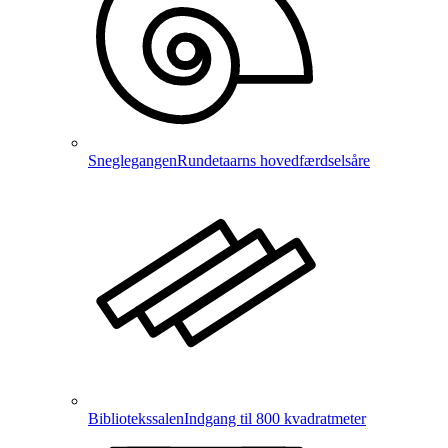
Sneglegangen
Rundetaarns hovedfærdselsåre
Bibliotekssalen
Indgang til 800 kvadratmeter