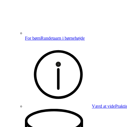
For børn
Rundetaarn i børnehøjde
Værd at vide
Prakti