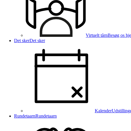
Virtuelt tårn
Besøg os hj
Det sker
Det sker
Kalender
Udstilling
Rundetaarn
Rundetaarn