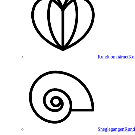
Rundt om tårnet
Kon
Sneglegangen
Runde