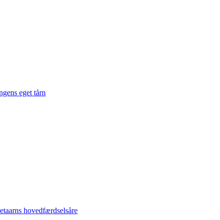
gens eget tårn
taarns hovedfærdselsåre