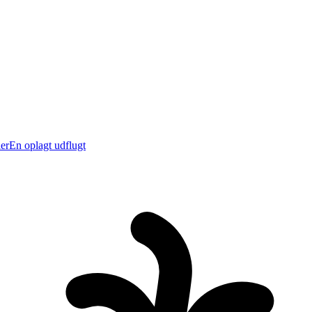
er
En oplagt udflugt