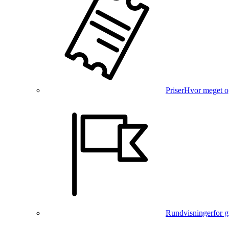
Priser
Hvor meget o
Rundvisninger
for 