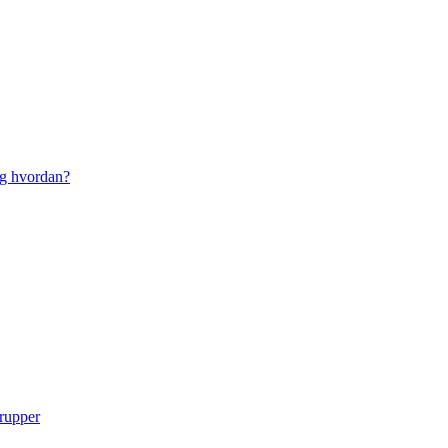
g hvordan?
grupper