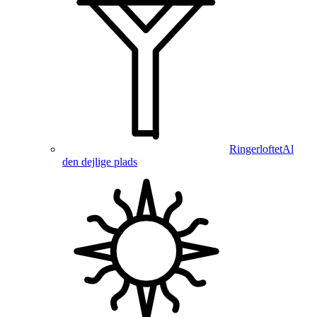
Ringerloftet
Al
den dejlige plads