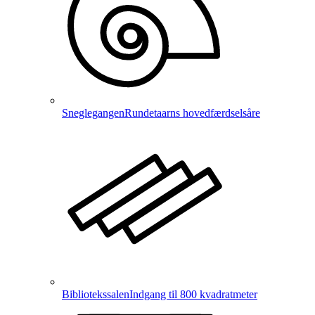
Sneglegangen
Rundetaarns hovedfærdselsåre
Bibliotekssalen
Indgang til 800 kvadratmeter