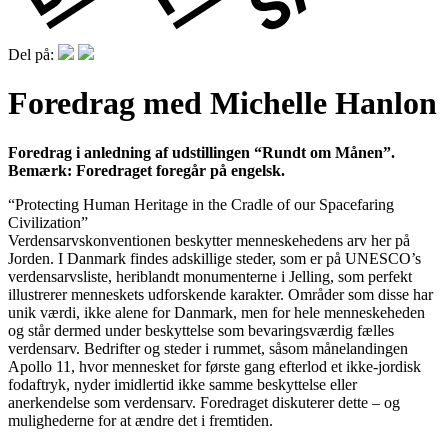
Del på:
Foredrag med Michelle Hanlon
Foredrag i anledning af udstillingen “Rundt om Månen”
.
Bemærk: Foredraget foregår på engelsk.
“Protecting Human Heritage in the Cradle of our Spacefaring
Civilization”
Verdensarvskonventionen beskytter menneskehedens arv her på
Jorden. I Danmark findes adskillige steder, som er på UNESCO’s
verdensarvsliste, heriblandt monumenterne i Jelling, som perfekt
illustrerer menneskets udforskende karakter. Områder som disse har
unik værdi, ikke alene for Danmark, men for hele menneskeheden
og står dermed under beskyttelse som bevaringsværdig fælles
verdensarv. Bedrifter og steder i rummet, såsom månelandingen
Apollo 11, hvor mennesket for første gang efterlod et ikke-jordisk
fodaftryk, nyder imidlertid ikke samme beskyttelse eller
anerkendelse som verdensarv. Foredraget diskuterer dette – og
mulighederne for at ændre det i fremtiden.