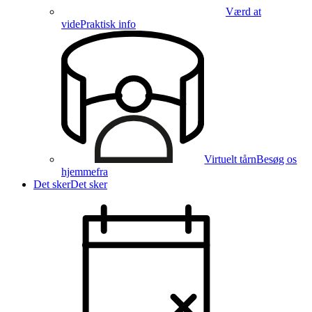
Værd at
vide
Praktisk info
Virtuelt tårn
Besøg os
hjemmefra
Det sker
Det sker