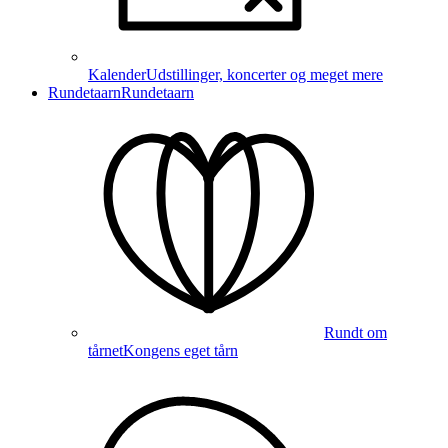
Kalender
Udstillinger, koncerter og meget mere
Rundetaarn
Rundetaarn
Rundt om
tårnet
Kongens eget tårn