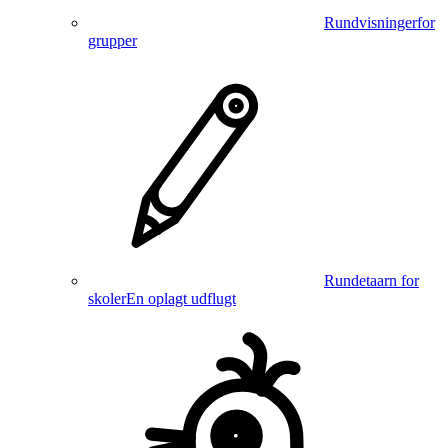
Rundvisninger
for
grupper
Rundetaarn for
skoler
En oplagt udflugt