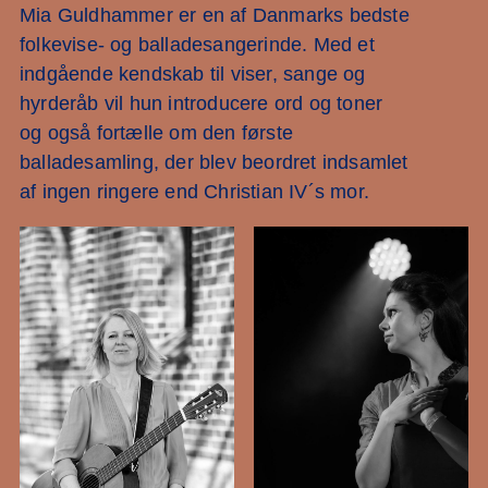
Mia Guldhammer er en af Danmarks bedste
folkevise- og balladesangerinde. Med et
indgående kendskab til viser, sange og
hyrderåb vil hun introducere ord og toner
og også fortælle om den første
balladesamling, der blev beordret indsamlet
af ingen ringere end Christian IV´s mor.