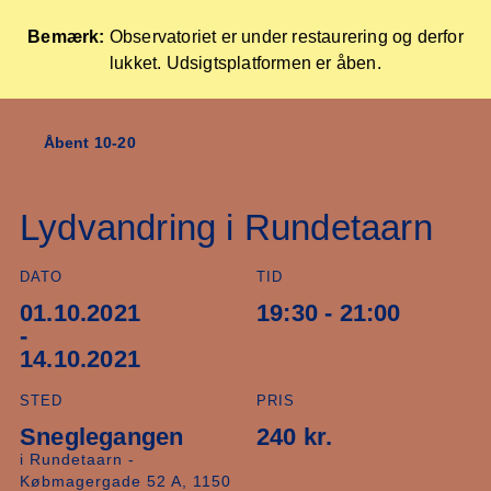
Bemærk:
Observatoriet er under restaurering og derfor
lukket. Udsigtsplatformen er åben.
Forside
Åbent 10-20
Skip
to
content
Lydvandring i Rundetaarn
DATO
TID
01.10.2021
19:30 - 21:00
-
14.10.2021
STED
PRIS
Sneglegangen
240 kr.
i Rundetaarn -
Købmagergade 52 A, 1150