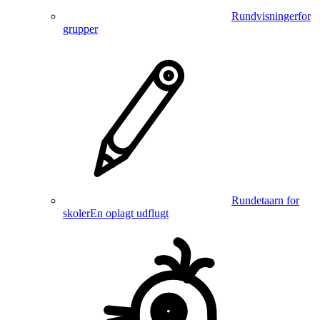
Rundvisninger
for
grupper
Rundetaarn for
skoler
En oplagt udflugt