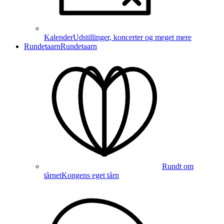
Kalender
Udstillinger, koncerter og meget mere
Rundetaarn
Rundetaarn
Rundt om
tårnet
Kongens eget tårn