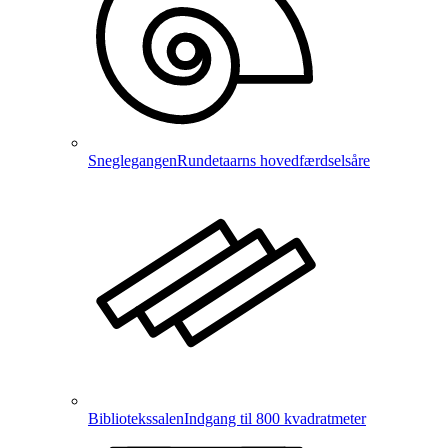
Sneglegangen
Rundetaarns hovedfærdselsåre
Bibliotekssalen
Indgang til 800 kvadratmeter