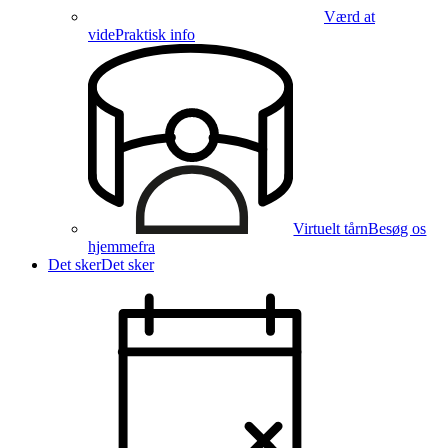
Værd at
vide
Praktisk info
Virtuelt tårn
Besøg os
hjemmefra
Det sker
Det sker