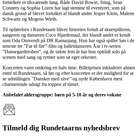
fortællere er tilsvarende lang. Både David Bowie, Sting, Sean
Connery og Sophia Loren har lagt stemme til eventyret, som på
dansk grund af blevet fortolket af blandt andre Jesper Klein, Malene
Schwartz og Mogens Wieth.
Til opførelsen i Rundetaarn bliver historien fortalt af skuespilleren,
sangeren og danseren Coco Hjardemaal, der blandt andet er kendt
som Oda Omvendt på DR Ramasjang. Hun har også spillet Søs i de
seneste tre ”Far til fire”-film og balletdanseren Åse i tv-serien
”Dansegarderoben”, og de sidste fem år har hun optrådt solo på
scenen med sang og rytmer som sit eget orkester.
Koncerten varer omkring en halv time. Billetprisen inkluderer almen
entré til Rundetaarn, så før og efter koncerten er der mulighed for at
se udstillingen ”Dansker med ulve” og nyde København mest
charmerende udsigt fra toppen af tårnet.
Anbefalet aldersgruppe: børn på 5-10 år og deres voksne
Tilmeld dig Rundetaarns nyhedsbrev