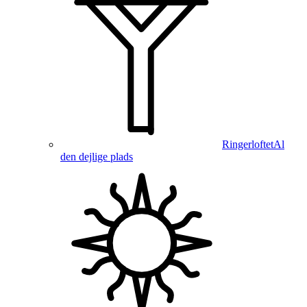
Ringerloftet
Al
den dejlige plads