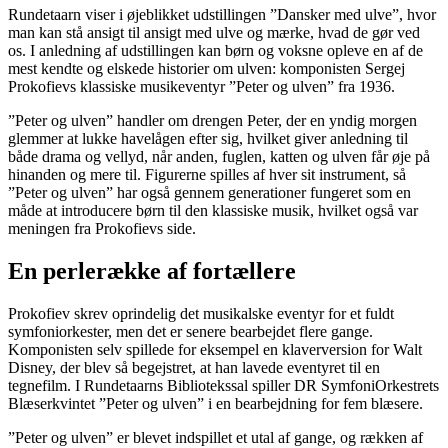
Rundetaarn viser i øjeblikket udstillingen ”Dansker med ulve”, hvor
man kan stå ansigt til ansigt med ulve og mærke, hvad de gør ved
os. I anledning af udstillingen kan børn og voksne opleve en af de
mest kendte og elskede historier om ulven: komponisten Sergej
Prokofievs klassiske musikeventyr ”Peter og ulven” fra 1936.
”Peter og ulven” handler om drengen Peter, der en yndig morgen
glemmer at lukke havelågen efter sig, hvilket giver anledning til
både drama og vellyd, når anden, fuglen, katten og ulven får øje på
hinanden og mere til. Figurerne spilles af hver sit instrument, så
”Peter og ulven” har også gennem generationer fungeret som en
måde at introducere børn til den klassiske musik, hvilket også var
meningen fra Prokofievs side.
En perlerække af fortællere
Prokofiev skrev oprindelig det musikalske eventyr for et fuldt
symfoniorkester, men det er senere bearbejdet flere gange.
Komponisten selv spillede for eksempel en klaverversion for Walt
Disney, der blev så begejstret, at han lavede eventyret til en
tegnefilm. I Rundetaarns Bibliotekssal spiller DR SymfoniOrkestrets
Blæserkvintet ”Peter og ulven” i en bearbejdning for fem blæsere.
”Peter og ulven” er blevet indspillet et utal af gange, og rækken af