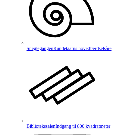
Sneglegangen
Rundetaarns hovedfærdselsåre
Bibliotekssalen
Indgang til 800 kvadratmeter