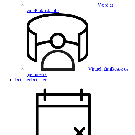
Værd at
vide
Praktisk info
Virtuelt tårn
Besøg os
hjemmefra
Det sker
Det sker