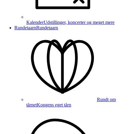
Kalender
Udstillinger, koncerter og meget mere
Rundetaarn
Rundetaarn
Rundt om
tårnet
Kongens eget tårn