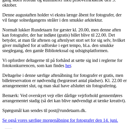
oktober.
Denne augustaften holder vi ekstra længe åbent for fotografer, der
vil fange solnedgangens stråler i den smukke arkitektur.
Normalt lukker Rundetaarn for gæster kl. 20.00, men denne aften
kan fotografer, der har indløst (gratis) billet blive til 22.00. Det
betyder, at man får aftenen og aftenlyset stort set for sig selv, hvilket
giver mulighed for at udforske i eget tempo, bl.a. den smukke
sneglegang, den gamle Bibliotekssal og udsigtsplatformen.
Vi opfordrer deltagerne til på forhånd at sætte sig ind i reglerne for
fotokonkurrencen, som kan findes
her
.
Deltagelse i denne særlige aftenåbning for fotografer er gratis, men
billetreservation er nødvendig (begrænset antal pladser). Kl. 22.00 er
arrangementet slut, og man skal have afsluttet sin fotografering.
Bemærk: Ved overskyet vejr eller dårlige vejrforhold gennemføres
arrangementet stadig (så det kan blive nødvendigt at tænke kreativt).
Spørgsmål kan sendes til
post@rundetaarn.dk
.
Se også vores særlige morgenåbning for fotografer den 14. juni.