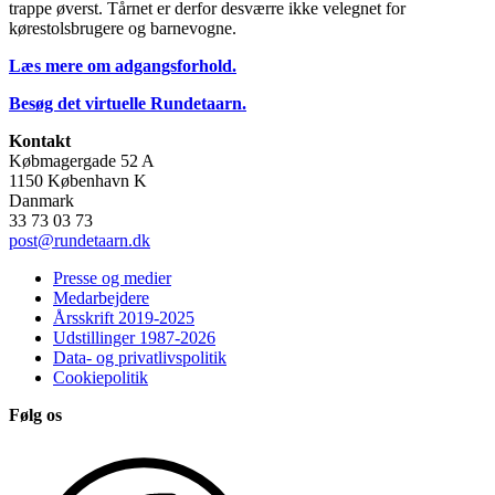
trappe øverst. Tårnet er derfor desværre ikke velegnet for
kørestolsbrugere og barnevogne.
Læs mere om adgangsforhold.
Besøg det virtuelle Rundetaarn.
Kontakt
Købmagergade 52 A
1150 København K
Danmark
33 73 03 73
post@rundetaarn.dk
Presse og medier
Medarbejdere
Årsskrift 2019-2025
Udstillinger 1987-2026
Data- og privatlivspolitik
Cookiepolitik
Følg os