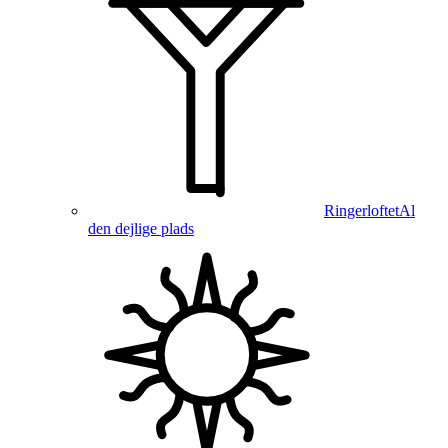
Ringerloftet
Al
den dejlige plads