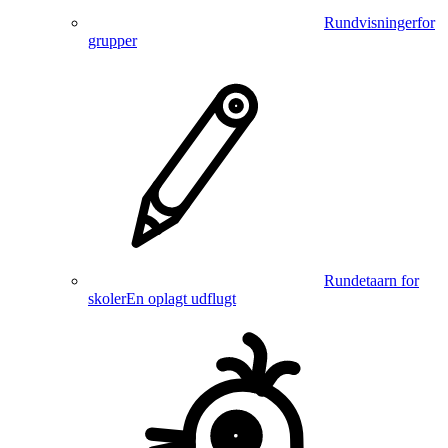
Rundvisninger
for
grupper
Rundetaarn for
skoler
En oplagt udflugt