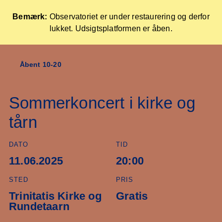
Bemærk:
Observatoriet er under restaurering og derfor
lukket. Udsigtsplatformen er åben.
Forside
Åbent 10-20
Skip
to
content
Sommerkoncert i kirke og
tårn
DATO
TID
11.06.2025
20:00
STED
PRIS
Trinitatis Kirke og
Gratis
Rundetaarn