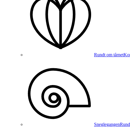
Rundt om tårnet
Kon
Sneglegangen
Runde