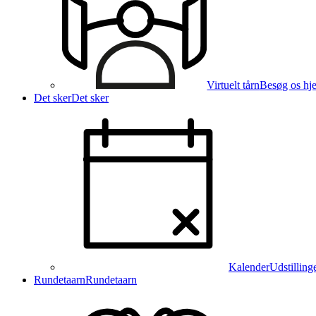
Virtuelt tårn
Besøg os hj
Det sker
Det sker
Kalender
Udstilling
Rundetaarn
Rundetaarn