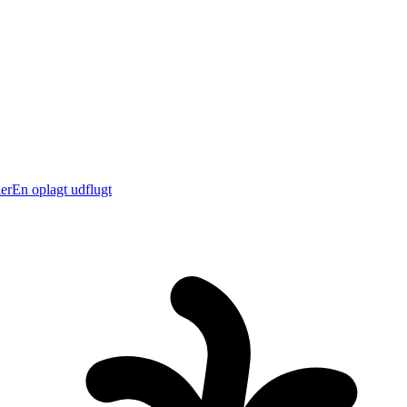
er
En oplagt udflugt