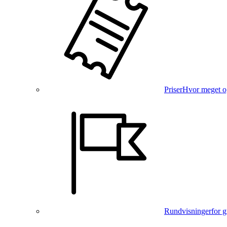
Priser
Hvor meget o
Rundvisninger
for 