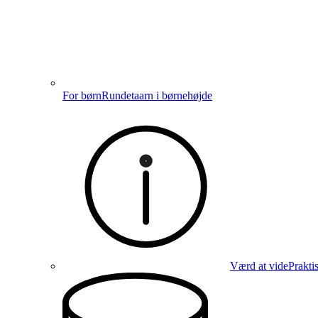
For børn
Rundetaarn i børnehøjde
Værd at vide
Prakti