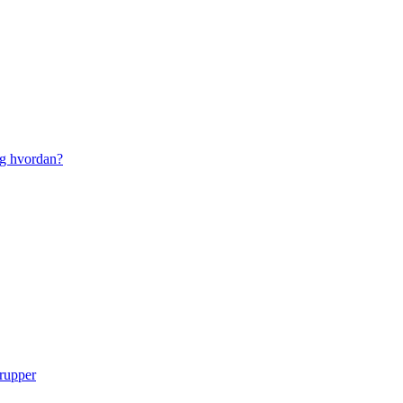
g hvordan?
grupper