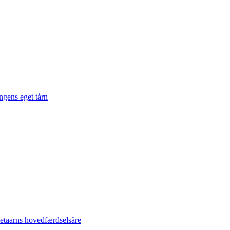
gens eget tårn
taarns hovedfærdselsåre