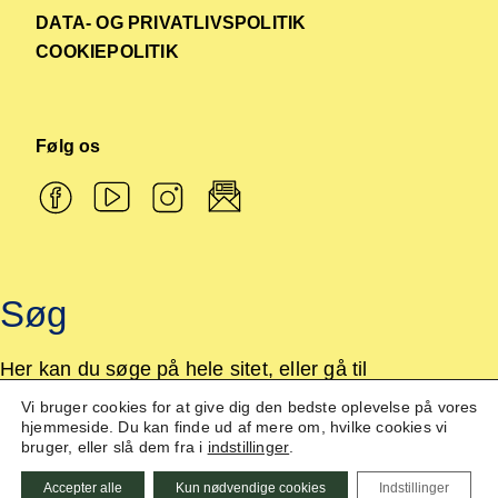
DATA- OG PRIVATLIVSPOLITIK
COOKIEPOLITIK
Følg os
Søg
Her kan du søge på hele sitet, eller gå til
vores arkiv.
Vi bruger cookies for at give dig den bedste oplevelse på vores
hjemmeside. Du kan finde ud af mere om, hvilke cookies vi
bruger, eller slå dem fra i
indstillinger
.
Accepter alle
Kun nødvendige cookies
Indstillinger