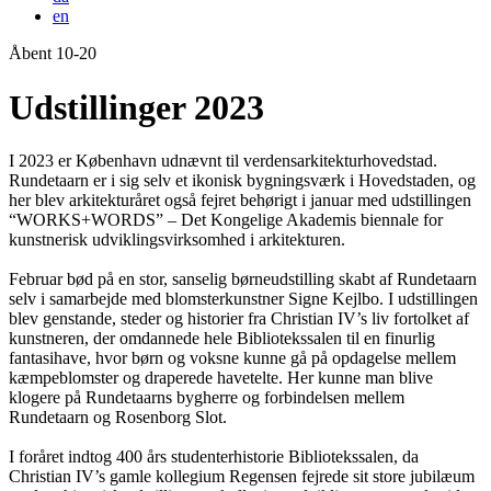
en
Åbent 10-20
Forside
Udstillinger 2023
I 2023 er København udnævnt til verdensarkitekturhovedstad.
Rundetaarn er i sig selv et ikonisk bygningsværk i Hovedstaden, og
her blev arkitekturåret også fejret behørigt i januar med udstillingen
“WORKS+WORDS” – Det Kongelige Akademis biennale for
kunstnerisk udviklingsvirksomhed i arkitekturen.
Februar bød på en stor, sanselig børneudstilling skabt af Rundetaarn
selv i samarbejde med blomsterkunstner Signe Kejlbo. I udstillingen
blev genstande, steder og historier fra Christian IV’s liv fortolket af
kunstneren, der omdannede hele Bibliotekssalen til en finurlig
fantasihave, hvor børn og voksne kunne gå på opdagelse mellem
kæmpeblomster og draperede havetelte. Her kunne man blive
klogere på Rundetaarns bygherre og forbindelsen mellem
Rundetaarn og Rosenborg Slot.
I foråret indtog 400 års studenterhistorie Bibliotekssalen, da
Christian IV’s gamle kollegium Regensen fejrede sit store jubilæum