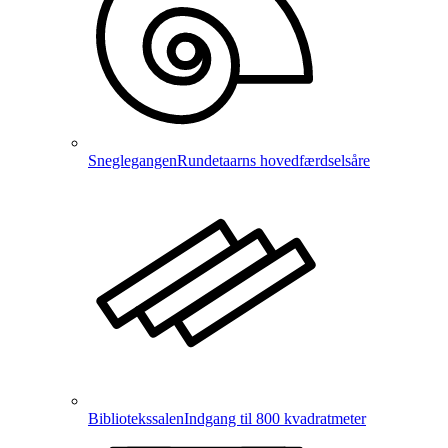
Sneglegangen
Rundetaarns hovedfærdselsåre
Bibliotekssalen
Indgang til 800 kvadratmeter