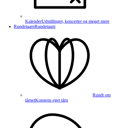
Kalender
Udstillinger, koncerter og meget mere
Rundetaarn
Rundetaarn
Rundt om
tårnet
Kongens eget tårn