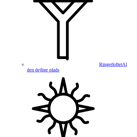
Ringerloftet
Al
den dejlige plads