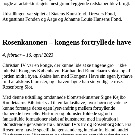
nogle af arkitekturfagets mest grundlæggende redskaber blev brugt.
Udstillingen var støttet af Statens Kunstfond, Dreyers Fond,
Augustinus Fonden og Aage og Johanne Louis-Hansens Fond.
Rosenkanonen – kongens fortryllede have
4, februar – 16. april 2023
Christian IV var en konge, der kunne lide at se tingene gro – ikke
mindst i Kongens København. Før han lod Rundetaarn vokse op af
jorden midt i byen, skabte han med Kongens Have sin egen lysthave
fuld af alskens blomster, og i haven lagde han sin yndigste rose:
Rosenborg Slot.
Med denne udstilling omdannede blomsterkunstner Signe Kejlbo
Rundetaarns Bibliotekssal til en fantasihave, hvor børn og voksne
kunne foretage deres egen lystvandring mellem fortryllende
draperede havetelte. Historier og blomster foldede sig ud i
fantasifulde formationer skabt af kunstneren med inspiration i
blomstrende genstande fra Christian IV’s liv og Rosenborg Slot. Fra
Rosenborg havde specifikke genstande og interiør fra blandt andet