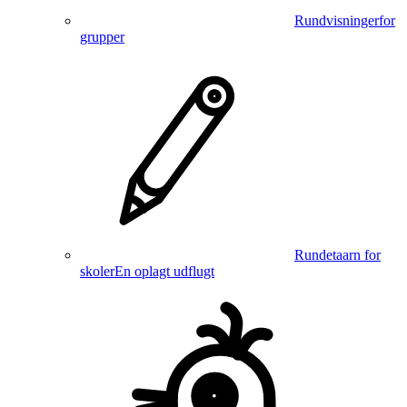
Rundvisninger
for
grupper
Rundetaarn for
skoler
En oplagt udflugt