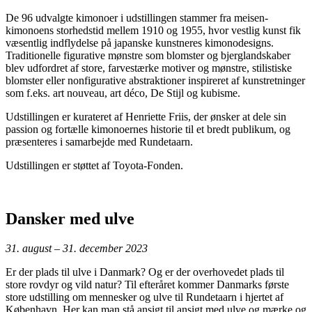
De 96 udvalgte kimonoer i udstillingen stammer fra meisen-
kimonoens storhedstid mellem 1910 og 1955, hvor vestlig kunst fik
væsentlig indflydelse på japanske kunstneres kimonodesigns.
Traditionelle figurative mønstre som blomster og bjerglandskaber
blev udfordret af store, farvestærke motiver og mønstre, stilistiske
blomster eller nonfigurative abstraktioner inspireret af kunstretninger
som f.eks. art nouveau, art déco, De Stijl og kubisme.
Udstillingen er kurateret af Henriette Friis, der ønsker at dele sin
passion og fortælle kimonoernes historie til et bredt publikum, og
præsenteres i samarbejde med Rundetaarn.
Udstillingen er støttet af Toyota-Fonden.
Dansker med ulve
31. august – 31. december 2023
Er der plads til ulve i Danmark? Og er der overhovedet plads til
store rovdyr og vild natur? Til efteråret kommer Danmarks første
store udstilling om mennesker og ulve til Rundetaarn i hjertet af
København. Her kan man stå ansigt til ansigt med ulve og mærke og