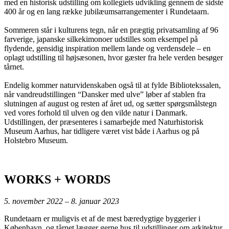
med en historisk udstilling om kollegiets udvikling gennem de sidste
400 år og en lang række jubilæumsarrangementer i Rundetaarn.
Sommeren står i kulturens tegn, når en prægtig privatsamling af 96
farverige, japanske silkekimonoer udstilles som eksempel på
flydende, gensidig inspiration mellem lande og verdensdele – en
oplagt udstilling til højsæsonen, hvor gæster fra hele verden besøger
tårnet.
Endelig kommer naturvidenskaben også til at fylde Bibliotekssalen,
når vandreudstillingen “Dansker med ulve” løber af stablen fra
slutningen af august og resten af året ud, og sætter spørgsmålstegn
ved vores forhold til ulven og den vilde natur i Danmark.
Udstillingen, der præsenteres i samarbejde med Naturhistorisk
Museum Aarhus, har tidligere været vist både i Aarhus og på
Holstebro Museum.
WORKS + WORDS
5. november 2022 – 8. januar 2023
Rundetaarn er muligvis et af de mest bæredygtige byggerier i
København, og tårnet lægger gerne hus til udstillinger om arkitektur.