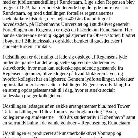
med en jubilæumsudstilling i Rundetaarn. Lige siden Regensen blev
bygget i 1623, har der boet studerende bag de røde mure over for
Rundetaarn, og med udstillingen fortælles regensianernes
spektakulære historier, der spejler 400 års forandringer i
hovedstaden, på Københavns Universitet og i studielivet generelt.
Fortællingen om Regensen er også en historie om Rundetaarn: Her
har de studerende nemlig kigget på stjerner fra Observatoriet, bladret
i bøgerne i Bibliotekssalen og siddet bænket til gudstjenester i
studenterkirken Trinitatis.
I udstillingen er det muligt at lade sig opsluge af Regensens lyde
under det gamle Lindetræ og sætte sig ved de studerendes
skriveborde, hvor man kan udforske spændende genstande fra
Regensens gemmer, blive klogere på hvad klokkeren laver, og
hvorfor kollegiet har en ligbærer. Gennem lydfortællinger, tableauer
og installationer iscenesætter udstillingen Regensens udvikling fra
en streng opdragelsesanstalt til i dag, hvor et stærkt socialt
fællesskab præger kollegielivet.
Udstillingen ledsages af en række arrangementer bl.a. med Tower
Talk i udstillingen, Ditlev Tamms nye boglancering ”Byen,
kollegierne og studenterne – 400 års studenterliv i København” samt
en særrundvisning i de gamle genboer – Regensen og Rundetaarn.
Udstillingen er produceret af kunstnerkollektivet Vontrapp og