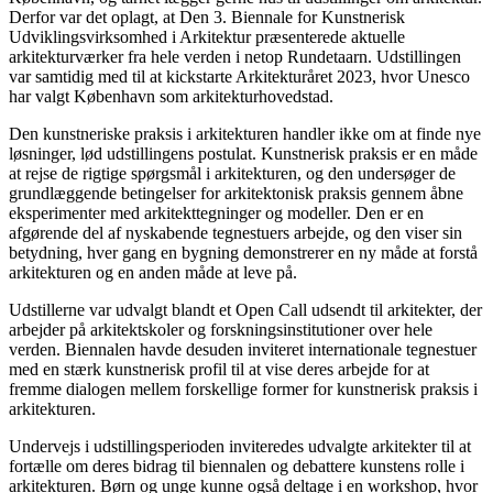
Derfor var det oplagt, at Den 3. Biennale for Kunstnerisk
Udviklingsvirksomhed i Arkitektur præsenterede aktuelle
arkitekturværker fra hele verden i netop Rundetaarn. Udstillingen
var samtidig med til at kickstarte Arkitekturåret 2023, hvor Unesco
har valgt København som arkitekturhovedstad.
Den kunstneriske praksis i arkitekturen handler ikke om at finde nye
løsninger, lød udstillingens postulat. Kunstnerisk praksis er en måde
at rejse de rigtige spørgsmål i arkitekturen, og den undersøger de
grundlæggende betingelser for arkitektonisk praksis gennem åbne
eksperimenter med arkitekttegninger og modeller. Den er en
afgørende del af nyskabende tegnestuers arbejde, og den viser sin
betydning, hver gang en bygning demonstrerer en ny måde at forstå
arkitekturen og en anden måde at leve på.
Udstillerne var udvalgt blandt et Open Call udsendt til arkitekter, der
arbejder på arkitektskoler og forskningsinstitutioner over hele
verden. Biennalen havde desuden inviteret internationale tegnestuer
med en stærk kunstnerisk profil til at vise deres arbejde for at
fremme dialogen mellem forskellige former for kunstnerisk praksis i
arkitekturen.
Undervejs i udstillingsperioden inviteredes udvalgte arkitekter til at
fortælle om deres bidrag til biennalen og debattere kunstens rolle i
arkitekturen. Børn og unge kunne også deltage i en workshop, hvor