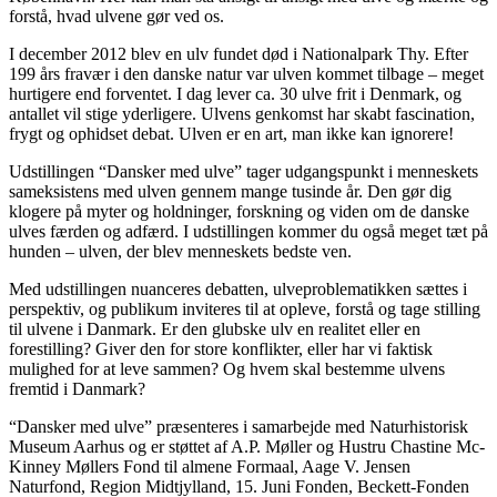
forstå, hvad ulvene gør ved os.
I december 2012 blev en ulv fundet død i Nationalpark Thy. Efter
199 års fravær i den danske natur var ulven kommet tilbage – meget
hurtigere end forventet. I dag lever ca. 30 ulve frit i Denmark, og
antallet vil stige yderligere. Ulvens genkomst har skabt fascination,
frygt og ophidset debat. Ulven er en art, man ikke kan ignorere!
Udstillingen “Dansker med ulve” tager udgangspunkt i menneskets
sameksistens med ulven gennem mange tusinde år. Den gør dig
klogere på myter og holdninger, forskning og viden om de danske
ulves færden og adfærd. I udstillingen kommer du også meget tæt på
hunden – ulven, der blev menneskets bedste ven.
Med udstillingen nuanceres debatten, ulveproblematikken sættes i
perspektiv, og publikum inviteres til at opleve, forstå og tage stilling
til ulvene i Danmark. Er den glubske ulv en realitet eller en
forestilling? Giver den for store konflikter, eller har vi faktisk
mulighed for at leve sammen? Og hvem skal bestemme ulvens
fremtid i Danmark?
“Dansker med ulve” præsenteres i samarbejde med Naturhistorisk
Museum Aarhus og er støttet af A.P. Møller og Hustru Chastine Mc-
Kinney Møllers Fond til almene Formaal, Aage V. Jensen
Naturfond, Region Midtjylland, 15. Juni Fonden, Beckett-Fonden