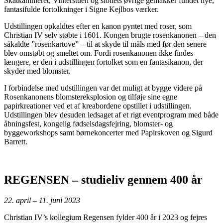
Skatkammeret, Vinterstuen og slottets øvrige gemakker fundet nye,
fantasifulde fortolkninger i Signe Kejlbos værker.
Udstillingen opkaldtes efter en kanon pyntet med roser, som
Christian IV selv støbte i 1601. Kongen brugte rosenkanonen – den
såkaldte ”rosenkartove” – til at skyde til måls med før den senere
blev omstøbt og smeltet om. Fordi rosenkanonen ikke findes
længere, er den i udstillingen fortolket som en fantasikanon, der
skyder med blomster.
I forbindelse med udstillingen var det muligt at bygge videre på
Rosenkanonens blomstereksplosion og tilføje sine egne
papirkreationer ved et af kreabordene opstillet i udstillingen.
Udstillingen blev desuden ledsaget af et rigt eventprogram med både
åbningsfest, kongelig fødselsdagsfejring, blomster- og
byggeworkshops samt børnekoncerter med Papirskoven og Sigurd
Barrett.
REGENSEN – studieliv gennem 400 år
22. april – 11. juni 2023
Christian IV’s kollegium Regensen fylder 400 år i 2023 og fejres