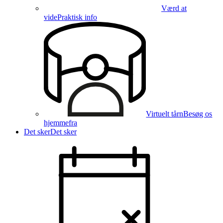
Værd at
vide
Praktisk info
Virtuelt tårn
Besøg os
hjemmefra
Det sker
Det sker