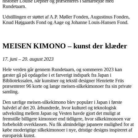
historier Louise Depner og præsenteres i samarbejde med
Rundetaarn.
Udstillingen er støttet af A.P. Møller Fonden, Augustinus Fonden,
Knud Højgaards Fond og Aage og Johanne Louis-Hansen Fond.
MEISEN KIMONO – kunst der klæder
17. juni – 20. august 2023
Hele verden går gennem Rundetaarn, og sommeren 2023 kan
gæster gå på opdagelse i et farverigt indspark fra Japan i
Bibliotekssalen, når kunstner og tekstil designer Henriette Friis
præsenterer 96 korte og lange meisen-silkekimonoer fra sin private
samling.
Den særlige meisen-silkekimono blev populær i Japan i første
halvdel af det 20. århundrede, hvor kulturel og teknologisk
udveksling mellem Japan og Vesten havde gjort det muligt at
fremstille billigere kimonoer end tidligere, hvor silkekimonoen var
forbeholdt overklassen. Nu fik almindelige japanere mulighed for at
købe moderigtige silkekimonoer i nye, dristige designs inspireret af
europæisk kunst.