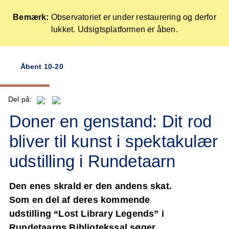
Bemærk:
Observatoriet er under restaurering og derfor
lukket. Udsigtsplatformen er åben.
Forside
Åbent 10-20
Skip
to
content
Del på:
Doner en genstand: Dit rod
bliver til kunst i spektakulær
udstilling i Rundetaarn
Den enes skrald er den andens skat.
Som en del af deres kommende
udstilling “Lost Library Legends” i
Rundetaarns Bibliotekssal søger