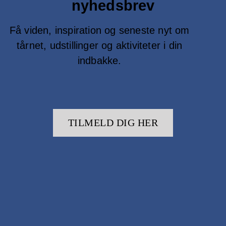
nyhedsbrev
Få viden, inspiration og seneste nyt om
tårnet, udstillinger og aktiviteter i din
indbakke.
TILMELD DIG HER