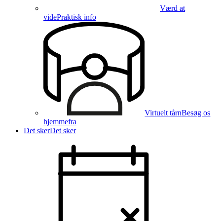
Værd at
vide
Praktisk info
Virtuelt tårn
Besøg os
hjemmefra
Det sker
Det sker