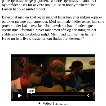
på de fjerneste kroge på jorden. At finde stjernestøv iblandt os i
byområder anses for at være umuligt. Men hobbyforskeren Jon
Larsen har ikke mistet modet.
Bevæbnet med en kost og en magnet leder han efter mikroskopiske
partikler på tage og i tagrender. Med minimale midler renser han sine
prøver under køkkenvasken. Jon hævder at have fundet ægte
stjernestøv. Påstanden bliver mødt med hån og afvisning fra det
etablerede videnskabelige miljø. Men hvad nu hvis han har ret?
Hvad nu hvis livets mysterier kan findes i rendestenen?