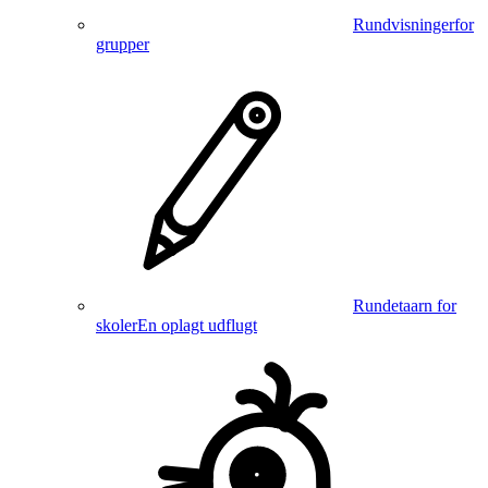
Rundvisninger
for
grupper
Rundetaarn for
skoler
En oplagt udflugt