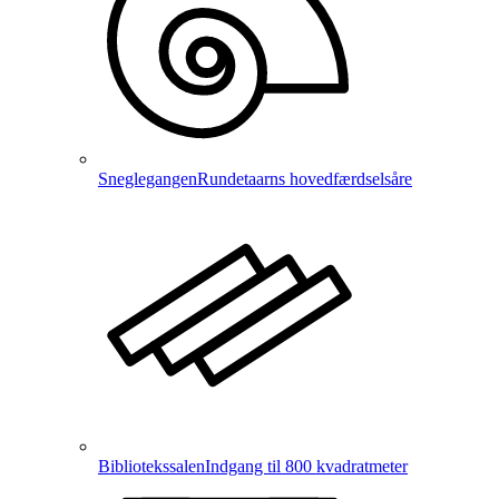
Sneglegangen
Rundetaarns hovedfærdselsåre
Bibliotekssalen
Indgang til 800 kvadratmeter