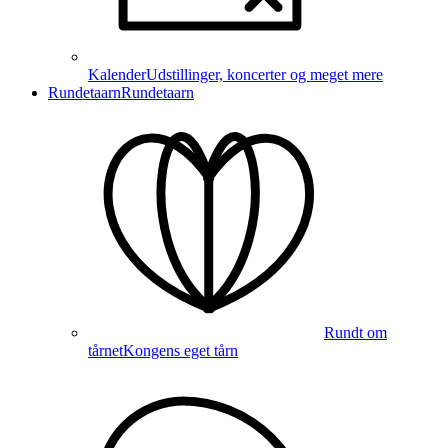
Kalender
Udstillinger, koncerter og meget mere
Rundetaarn
Rundetaarn
Rundt om
tårnet
Kongens eget tårn