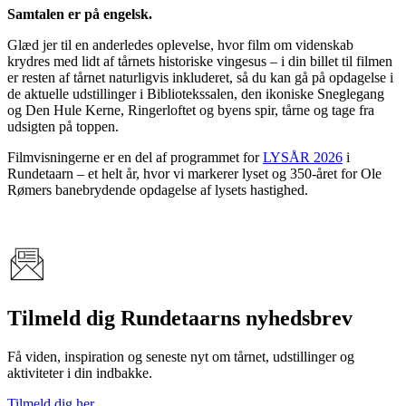
Samtalen er på engelsk.
Glæd jer til en anderledes oplevelse, hvor film om videnskab
krydres med lidt af tårnets historiske vingesus – i din billet til filmen
er resten af tårnet naturligvis inkluderet, så du kan gå på opdagelse i
de aktuelle udstillinger i Bibliotekssalen, den ikoniske Sneglegang
og Den Hule Kerne, Ringerloftet og byens spir, tårne og tage fra
udsigten på toppen.
Filmvisningerne er en del af programmet for
LYSÅR 2026
i
Rundetaarn – et helt år, hvor vi markerer lyset og 350-året for Ole
Rømers banebrydende opdagelse af lysets hastighed.
Tilmeld dig Rundetaarns nyhedsbrev
Få viden, inspiration og seneste nyt om tårnet, udstillinger og
aktiviteter i din indbakke.
Tilmeld dig her