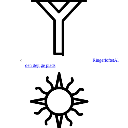
Ringerloftet
Al
den dejlige plads