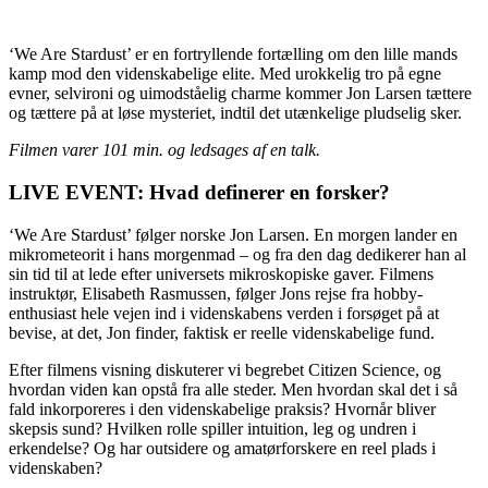
‘We Are Stardust’ er en fortryllende fortælling om den lille mands
kamp mod den videnskabelige elite. Med urokkelig tro på egne
evner, selvironi og uimodståelig charme kommer Jon Larsen tættere
og tættere på at løse mysteriet, indtil det utænkelige pludselig sker.
Filmen varer 101 min. og ledsages af en talk.
LIVE EVENT: Hvad definerer en forsker?
‘We Are Stardust’ følger norske Jon Larsen. En morgen lander en
mikrometeorit i hans morgenmad – og fra den dag dedikerer han al
sin tid til at lede efter universets mikroskopiske gaver. Filmens
instruktør, Elisabeth Rasmussen, følger Jons rejse fra hobby-
enthusiast hele vejen ind i videnskabens verden i forsøget på at
bevise, at det, Jon finder, faktisk er reelle videnskabelige fund.
Efter filmens visning diskuterer vi begrebet Citizen Science, og
hvordan viden kan opstå fra alle steder. Men hvordan skal det i så
fald inkorporeres i den videnskabelige praksis? Hvornår bliver
skepsis sund? Hvilken rolle spiller intuition, leg og undren i
erkendelse? Og har outsidere og amatørforskere en reel plads i
videnskaben?