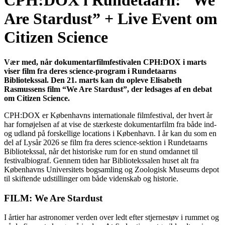
CPH:DOX i Rundetaarn: “We
Are Stardust” + Live Event om
Citizen Science
Vær med, når dokumentarfilmfestivalen CPH:DOX i marts
viser film fra deres science-program i Rundetaarns
Bibliotekssal. Den 21. marts kan du opleve Elisabeth
Rasmussens
film “We Are Stardust”, der ledsages af en debat
om Citizen Science.
CPH:DOX er Københavns internationale filmfestival, der hvert år
har fornøjelsen af at vise de stærkeste dokumentarfilm fra både ind-
og udland på forskellige locations i København. I år kan du som en
del af Lysår 2026 se film fra deres science-sektion i Rundetaarns
Bibliotekssal, når det historiske rum for en stund omdannet til
festivalbiograf. Gennem tiden har Bibliotekssalen huset alt fra
Københavns Universitets bogsamling og Zoologisk Museums depot
til skiftende udstillinger om både videnskab og historie.
FILM: We Are Stardust
I årtier har astronomer verden over ledt efter stjernestøv i rummet og