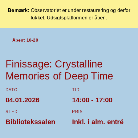
Bemærk:
Observatoriet er under restaurering og derfor
lukket. Udsigtsplatformen er åben.
Forside
Åbent 10-20
Skip
to
content
Finissage: Crystalline
Memories of Deep Time
DATO
TID
04.01.2026
14:00 - 17:00
STED
PRIS
Bibliotekssalen
Inkl. i alm. entré