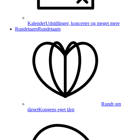
Kalender
Udstillinger, koncerter og meget mere
Rundetaarn
Rundetaarn
Rundt om
tårnet
Kongens eget tårn