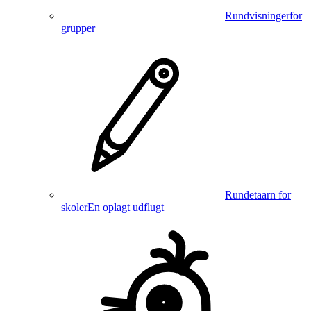
Rundvisninger
for
grupper
Rundetaarn for
skoler
En oplagt udflugt