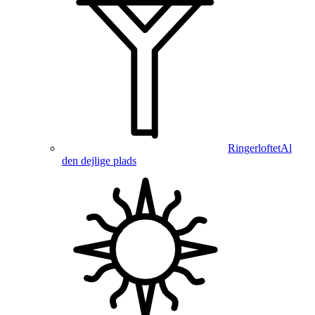
Ringerloftet
Al
den dejlige plads