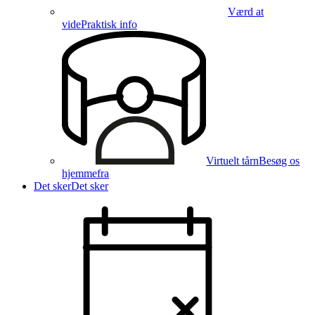
Værd at
vide
Praktisk info
Virtuelt tårn
Besøg os
hjemmefra
Det sker
Det sker