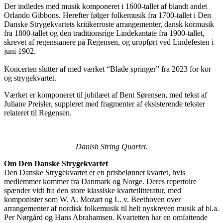
Der indledes med musik komponeret i 1600-tallet af blandt andet
Orlando Gibbons. Herefter følger folkemusik fra 1700-tallet i Den
Danske Strygekvartets kritikerroste arrangementer, dansk kormusik
fra 1800-tallet og den traditionsrige Lindekantate fra 1900-tallet,
skrevet af regensianere på Regensen, og uropført ved Lindefesten i
juni 1902.
Koncerten slutter af med værket “Blade springer” fra 2023 for kor
og strygekvartet.
Værket er komponeret til jubilæet af Bent Sørensen, med tekst af
Juliane Preisler, suppleret med fragmenter af eksisterende tekster
relateret til Regensen.
Danish String Quartet.
Om Den Danske Strygekvartet
Den Danske Strygekvartet er en prisbelønnet kvartet, hvis
medlemmer kommer fra Danmark og Norge. Deres repertoire
spænder vidt fra den store klassiske kvartetlitteratur, med
komponister som W. A. Mozart og L. v. Beethoven over
arrangementer af nordisk folkemusik til helt nyskreven musik af bl.a.
Per Nørgård og Hans Abrahamsen. Kvartetten har en omfattende