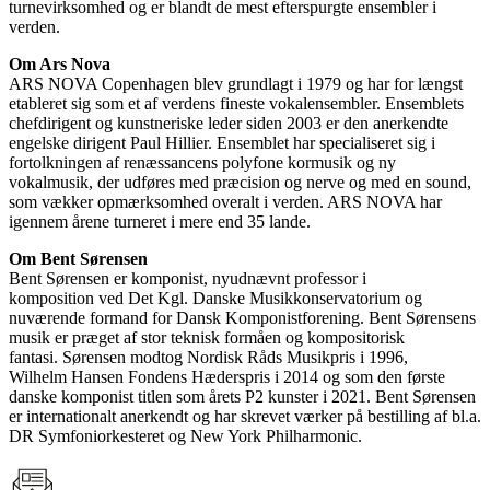
turnevirksomhed og er blandt de mest efterspurgte ensembler i
verden.
Om Ars Nova
ARS NOVA Copenhagen blev grundlagt i 1979 og har for længst
etableret sig som et af verdens fineste vokalensembler. Ensemblets
chefdirigent og kunstneriske leder siden 2003 er den anerkendte
engelske dirigent Paul Hillier. Ensemblet har specialiseret sig i
fortolkningen af renæssancens polyfone kormusik og ny
vokalmusik, der udføres med præcision og nerve og med en sound,
som vækker opmærksomhed overalt i verden. ARS NOVA har
igennem årene turneret i mere end 35 lande.
Om Bent Sørensen
Bent Sørensen er komponist, nyudnævnt professor i
komposition ved Det Kgl. Danske Musikkonservatorium og
nuværende formand for Dansk Komponistforening. Bent Sørensens
musik er præget af stor teknisk formåen og kompositorisk
fantasi. Sørensen modtog Nordisk Råds Musikpris i 1996,
Wilhelm Hansen Fondens Hæderspris i 2014 og som den første
danske komponist titlen som årets P2 kunster i 2021. Bent Sørensen
er internationalt anerkendt og har skrevet værker på bestilling af bl.a.
DR Symfoniorkesteret og New York Philharmonic.