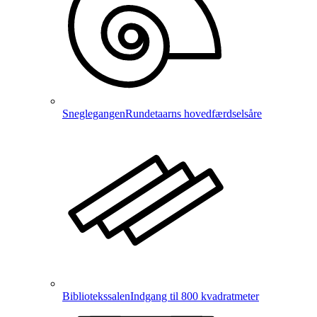
Sneglegangen
Rundetaarns hovedfærdselsåre
Bibliotekssalen
Indgang til 800 kvadratmeter