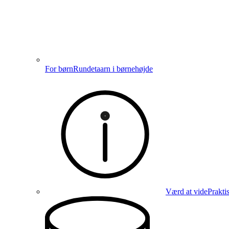
For børn
Rundetaarn i børnehøjde
Værd at vide
Prakti