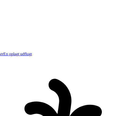
er
En oplagt udflugt