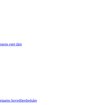
gens eget tårn
taarns hovedfærdselsåre