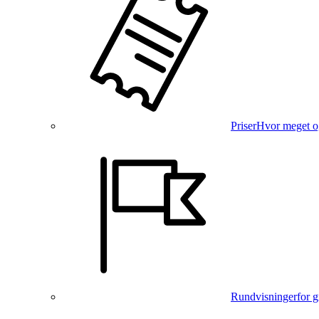
Priser
Hvor meget o
Rundvisninger
for 