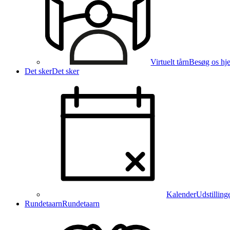
Virtuelt tårn
Besøg os hj
Det sker
Det sker
Kalender
Udstilling
Rundetaarn
Rundetaarn