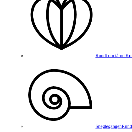
Rundt om tårnet
Kon
Sneglegangen
Runde