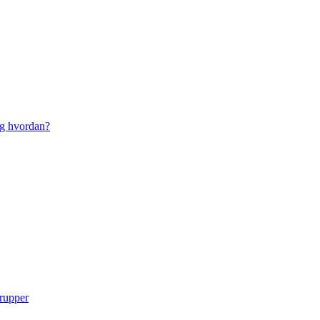
g hvordan?
grupper