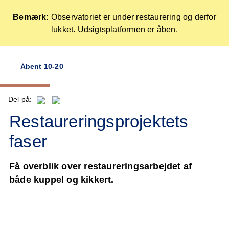
Bemærk:
Observatoriet er under restaurering og derfor
lukket. Udsigtsplatformen er åben.
Forside
Åbent 10-20
Skip
to
content
Del på:
Restaureringsprojektets
faser
Få overblik over restaureringsarbejdet af
både kuppel og kikkert.