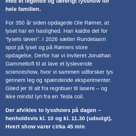
med et legende og lærerigt lysshow for
hele familien.
For 350 år siden opdagede Ole Rømer, at
lyset har en hastighed. Han kaldte det for
“lysets tøven”. I 2026 sætter Rundetaarn
spot på lyset og på Rømers store
opdagelse. Derfor har vi inviteret Jonathan
Gammeltoft til at lave et lyslevende
scienceshow, hvor vi sammen udforsker lys
gennem leg og spændende eksperimenter.
Glæd jer til alt fra regnbuer til lasere – og
ikke mindst lyn fra en Tesla coil.
Der afvikles to lysshows på dagen –
henholdsvis kl. 10 og kl. 11.30 (udsolgt).
Hvert show varer cirka 45 min
.