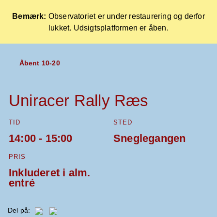
Bemærk:
Observatoriet er under restaurering og derfor
lukket. Udsigtsplatformen er åben.
Forside
Åbent 10-20
Skip
to
content
Uniracer Rally Ræs
TID
STED
14:00 - 15:00
Sneglegangen
PRIS
Inkluderet i alm.
entré
Del på: