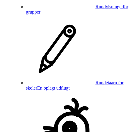
Rundvisninger
for
grupper
Rundetaarn for
skoler
En oplagt udflugt