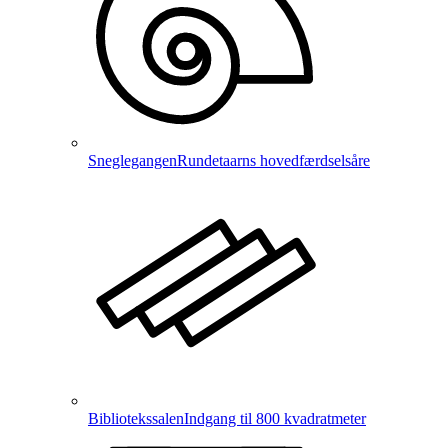
Sneglegangen
Rundetaarns hovedfærdselsåre
Bibliotekssalen
Indgang til 800 kvadratmeter