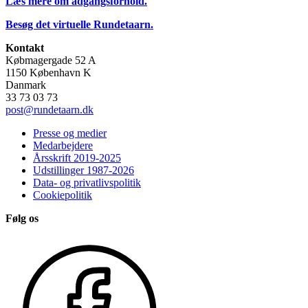
Læs mere om adgangsforhold.
Besøg det virtuelle Rundetaarn.
Kontakt
Købmagergade 52 A
1150 København K
Danmark
33 73 03 73
post@rundetaarn.dk
Presse og medier
Medarbejdere
Årsskrift 2019-2025
Udstillinger 1987-2026
Data- og privatlivspolitik
Cookiepolitik
Følg os