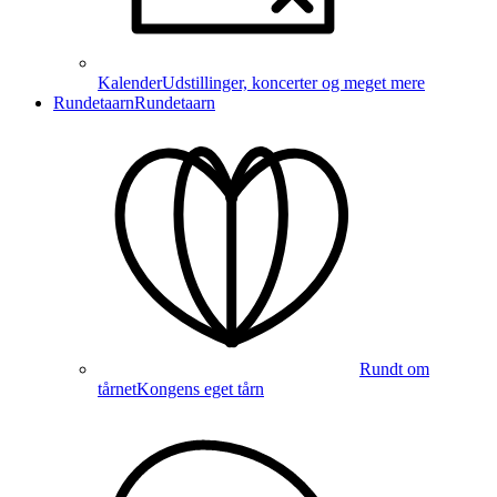
Kalender
Udstillinger, koncerter og meget mere
Rundetaarn
Rundetaarn
Rundt om
tårnet
Kongens eget tårn