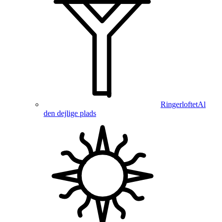
Ringerloftet
Al
den dejlige plads