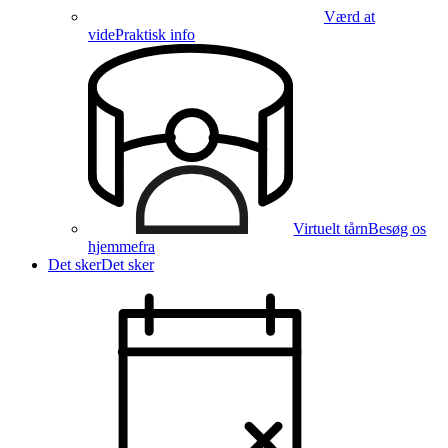
Værd at
vide
Praktisk info
Virtuelt tårn
Besøg os
hjemmefra
Det sker
Det sker