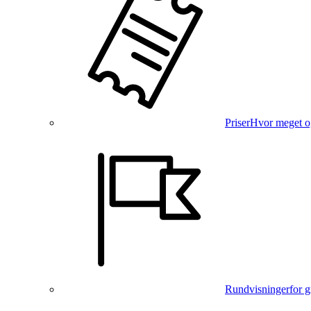
Priser
Hvor meget o
Rundvisninger
for 