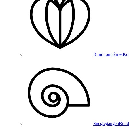
Rundt om tårnet
Kon
Sneglegangen
Runde