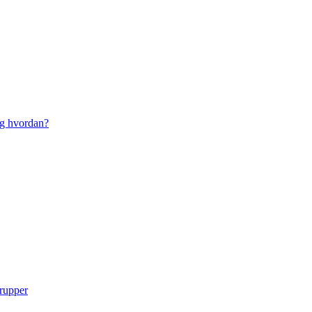
g hvordan?
grupper