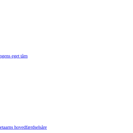
gens eget tårn
taarns hovedfærdselsåre