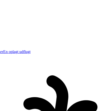
er
En oplagt udflugt