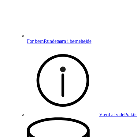
For børn
Rundetaarn i børnehøjde
Værd at vide
Prakti