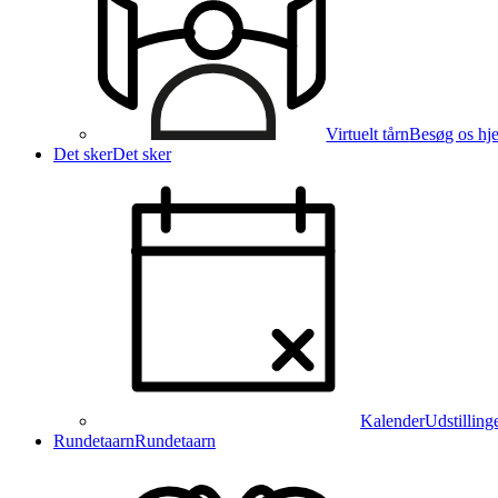
Virtuelt tårn
Besøg os hj
Det sker
Det sker
Kalender
Udstilling
Rundetaarn
Rundetaarn