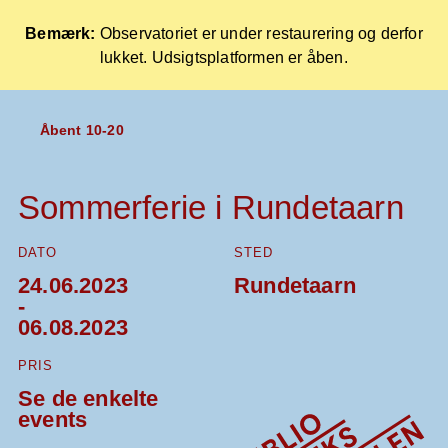
Bemærk:
Observatoriet er under restaurering og derfor
lukket. Udsigtsplatformen er åben.
Forside
Åbent 10-20
Skip
to
content
Sommerferie i Rundetaarn
DATO
STED
24.06.2023
Rundetaarn
-
06.08.2023
PRIS
Se de enkelte
events