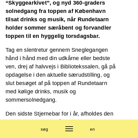
“Skyggearkivet”, og nyd 360-graders
solnedgang fra toppen af København
tilsat drinks og musik, når Rundetaarn
holder sommer særåbent og forvandler
toppen til en hyggelig torsdagsbar.
Tag en slentretur gennem Sneglegangen
hånd i hånd med din udkårne eller bedste
ven, drej af halvvejs i Bibliotekssalen, gå på
opdagelse i den aktuelle særudstilling, og
slut besøget af på toppen af Rundetaarn
med kølige drinks, musik og
sommersolnedgang.
Den sidste Stjernebar for i år, afholdes den
11. september, hvor tårnet holder
søg
en
ekstraordinært åbent i både udstillingssal