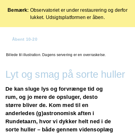
Bemærk:
Observatoriet er under restaurering og derfor
lukket. Udsigtsplatformen er åben.
Forside
Åbent 10-20
Skip
to
Billede til illustration. Dagens servering er en overraskelse.
content
Lyt og smag på sorte huller
De kan sluge lys og forvrænge tid og
rum, og jo mere de opsluger, desto
større bliver de. Kom med til en
anderledes (g)astronomisk aften i
Rundetaarn, hvor vi dykker helt ned i de
sorte huller – både gennem vidensoplæg