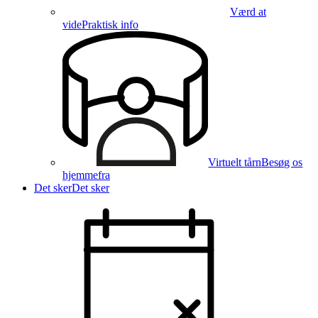
Værd at
vide
Praktisk info
Virtuelt tårn
Besøg os
hjemmefra
Det sker
Det sker