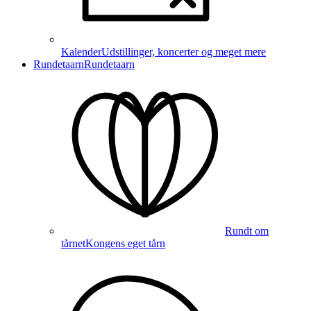
Kalender
Udstillinger, koncerter og meget mere
Rundetaarn
Rundetaarn
Rundt om
tårnet
Kongens eget tårn