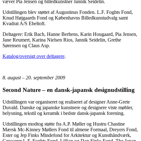
væver Pia Jensen og billedkunstner Jannik Seidelin.
Udstillingen blev støttet af Augustinus Fonden. L.F. Foghts Fond,
Knud Højgaards Fond og Københavns Billedkunstudvalg samt
Kvadrat A/S Ebeltoft.
Deltagere: Erik Bach, Hanne Berhens, Karin Hougaard, Pia Jensen,
Jane Reumert, Karina Nielsen Rios, Jannik Seidelin, Grethe
Sørensen og Claus Asp.
Katalog/oversigt over deltagere
.
8. august – 20. september 2009
Second Nature – en dansk-japansk designudstilling
Udstillingen var organiseret og realiseret af designer Anne-Grete
Duvald. Danske og japanske kunstnere og designere viste møbler,
belysning, tekstil og keramik i bedste dansk-japansk forening.
Udstillingen modtog støtte fra A.P. Møller og Hustru Chastine
Mærsk Mc-Kinney Møllers Fond til almene Formaal, Dreyers Fond,
Ester og Jep Finks Mindefond for Arkitektur og Kunsthåndværk,
Grosserer L.F. Foghts Fond, Lillian og Dan Finks Fond, The Japan