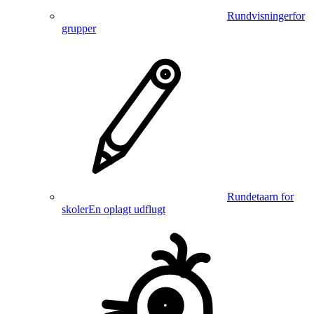
Rundvisninger
for
grupper
Rundetaarn for
skoler
En oplagt udflugt