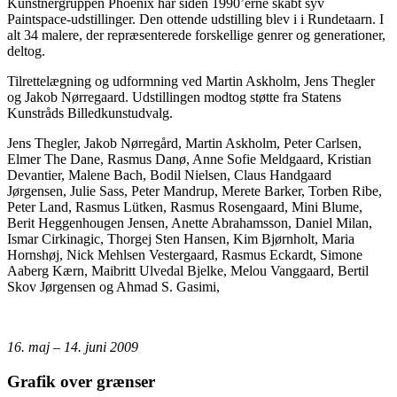
Kunstnergruppen Phoenix har siden 1990’erne skabt syv
Paintspace-udstillinger. Den ottende udstilling blev i i Rundetaarn. I
alt 34 malere, der repræsenterede forskellige genrer og generationer,
deltog.
Tilrettelægning og udformning ved Martin Askholm, Jens Thegler
og Jakob Nørregaard. Udstillingen modtog støtte fra Statens
Kunstråds Billedkunstudvalg.
Jens Thegler, Jakob Nørregård, Martin Askholm, Peter Carlsen,
Elmer The Dane, Rasmus Danø, Anne Sofie Meldgaard, Kristian
Devantier, Malene Bach, Bodil Nielsen, Claus Handgaard
Jørgensen, Julie Sass, Peter Mandrup, Merete Barker, Torben Ribe,
Peter Land, Rasmus Lütken, Rasmus Rosengaard, Mini Blume,
Berit Heggenhougen Jensen, Anette Abrahamsson, Daniel Milan,
Ismar Cirkinagic, Thorgej Sten Hansen, Kim Bjørnholt, Maria
Hornshøj, Nick Mehlsen Vestergaard, Rasmus Eckardt, Simone
Aaberg Kærn, Maibritt Ulvedal Bjelke, Melou Vanggaard, Bertil
Skov Jørgensen og Ahmad S. Gasimi,
16. maj – 14. juni 2009
Grafik over grænser