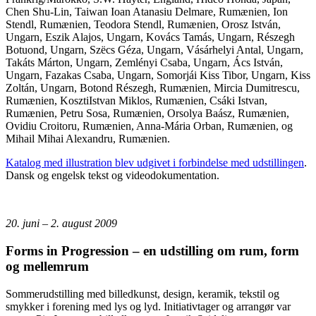
Chen Shu-Lin, Taiwan Ioan Atanasiu Delmare, Rumænien, Ion
Stendl, Rumænien, Teodora Stendl, Rumænien, Orosz István,
Ungarn, Eszik Alajos, Ungarn, Kovács Tamás, Ungarn, Részegh
Botuond, Ungarn, Szëcs Géza, Ungarn, Vásárhelyi Antal, Ungarn,
Takáts Márton, Ungarn, Zemlényi Csaba, Ungarn, Ács István,
Ungarn, Fazakas Csaba, Ungarn, Somorjái Kiss Tibor, Ungarn, Kiss
Zoltán, Ungarn, Botond Részegh, Rumænien, Mircia Dumitrescu,
Rumænien, KosztiIstvan Miklos, Rumænien, Csáki Istvan,
Rumænien, Petru Sosa, Rumænien, Orsolya Baász, Rumænien,
Ovidiu Croitoru, Rumænien, Anna-Mária Orban, Rumænien, og
Mihail Mihai Alexandru, Rumænien.
Katalog med illustration blev udgivet i forbindelse med udstillingen
.
Dansk og engelsk tekst og videodokumentation.
20. juni – 2. august 2009
Forms in Progression – en udstilling om rum, form
og mellemrum
Sommerudstilling med billedkunst, design, keramik, tekstil og
smykker i forening med lys og lyd. Initiativtager og arrangør var