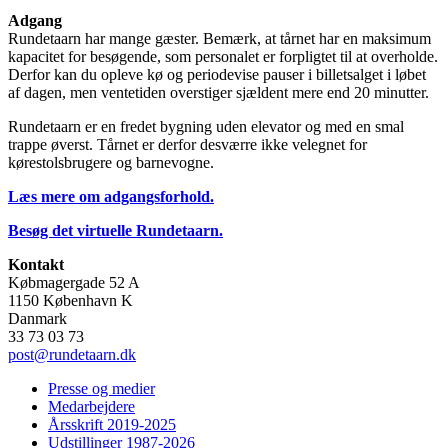
Adgang
Rundetaarn har mange gæster. Bemærk, at tårnet har en maksimum
kapacitet for besøgende, som personalet er forpligtet til at overholde.
Derfor kan du opleve kø og periodevise pauser i billetsalget i løbet
af dagen, men ventetiden overstiger sjældent mere end 20 minutter.
Rundetaarn er en fredet bygning uden elevator og med en smal
trappe øverst. Tårnet er derfor desværre ikke velegnet for
kørestolsbrugere og barnevogne.
Læs mere om adgangsforhold.
Besøg det virtuelle Rundetaarn.
Kontakt
Købmagergade 52 A
1150 København K
Danmark
33 73 03 73
post@rundetaarn.dk
Presse og medier
Medarbejdere
Årsskrift 2019-2025
Udstillinger 1987-2026