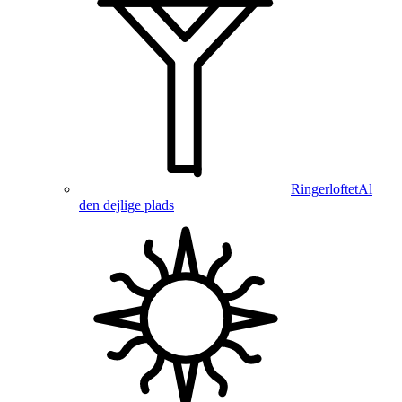
Ringerloftet
Al
den dejlige plads