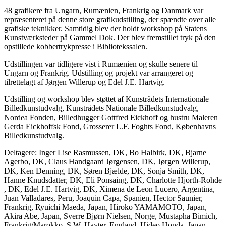
48 grafikere fra Ungarn, Rumænien, Frankrig og Danmark var
repræsenteret på denne store grafikudstilling, der spændte over alle
grafiske teknikker. Samtidig blev der holdt workshop på Statens
Kunstværksteder på Gammel Dok. Der blev fremstillet tryk på den
opstillede kobbertrykpresse i Bibliotekssalen.
Udstillingen var tidligere vist i Rumænien og skulle senere til
Ungarn og Frankrig. Udstilling og projekt var arrangeret og
tilrettelagt af Jørgen Willerup og Edel J.E. Hartvig.
Udstilling og workshop blev støttet af Kunstrådets Internationale
Billedkunstudvalg, Kunstrådets Nationale Billedkunstudvalg,
Nordea Fonden, Billedhugger Gottfred Eickhoff og hustru Maleren
Gerda Eickhoffsk Fond, Grosserer L.F. Foghts Fond, Københavns
Billedkunstudvalg.
Deltagere: Inger Lise Rasmussen, DK, Bo Halbirk, DK, Bjarne
Agerbo, DK, Claus Handgaard Jørgensen, DK, Jørgen Willerup,
DK, Ken Denning, DK, Søren Bjælde, DK, Sonja Smith, DK,
Hanne Knudsdatter, DK, Eli Ponsaing, DK, Charlotte Hjorth-Rohde
, DK, Edel J.E. Hartvig, DK, Ximena de Leon Lucero, Argentina,
Juan Valladares, Peru, Joaquin Capa, Spanien, Hector Saunier,
Frankrig, Ryuichi Maeda, Japan, Hiroko YAMAMOTO, Japan,
Akira Abe, Japan, Sverre Bjørn Nielsen, Norge, Mustapha Bimich,
Frankrig/Marokko, S.W. Hayter, England, Hideo Honda, Japan,