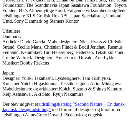
Foundation, The Scandinavia-Japan Sasakawa Foundation, Toyota
Fonden, Øk’s Almennyttige Fond. Følgende virksomheder støttede
udstillingen: KLS Grafisk Hus A/S, Japan Specialisten, Umloud
Untd, Sony Danmark og Stamers Kontor.
Udstillere:
Danmark:
Arkitekt: David Garcia. Møbeldesignere: Niels Hvass & Christina
Strand, Cecilie Manz, Christian Flindt & Bodil Jerichau, Rasmus
Fenhann. Keramiker: Turi Heisselberg Pedersen. Tekstilkunstner:
Grethe Wittrock. Designere: Anne-Grete Duvald, Ane Lykke.
Musiker: Bobby Ricketts
Japan:
Designer: Yuriki Takahashi. Lysdesignere: Tani Toshiyuki.
Kunstner:Yuichi Higashionna. Tekstildesigner: Akira Minagawa.
Møbeldesignere og arkitekter: Koichi Suzuno & Shinya Kamuro,
Keiji Ashisawa , Aki Sato, Ryuji Nakamura.
Der blev udgivet et
udstillingskatalog ”Second Nature – En dansk-
Japansk Designudstilling”
med forord af designer og kurator på
udstillingen Anne-Grete Duvald. På dansk og engelsk.