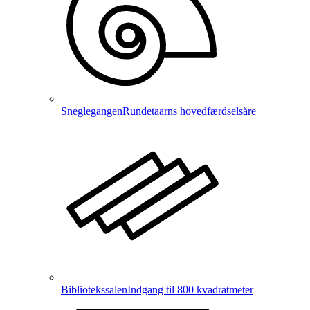
Sneglegangen
Rundetaarns hovedfærdselsåre
Bibliotekssalen
Indgang til 800 kvadratmeter