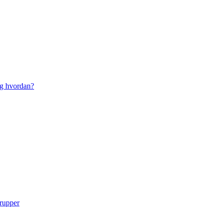
g hvordan?
grupper