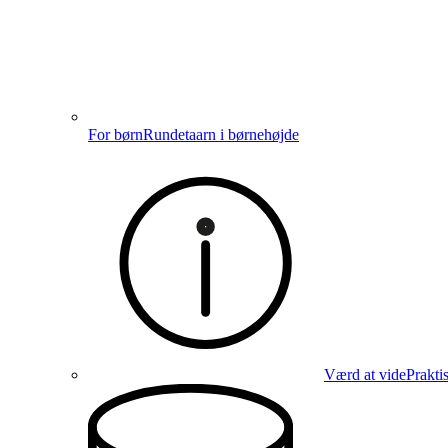
For børn
Rundetaarn i børnehøjde
Værd at vide
Prakti