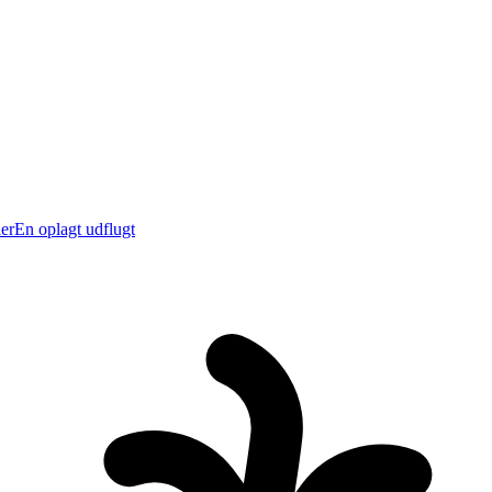
er
En oplagt udflugt