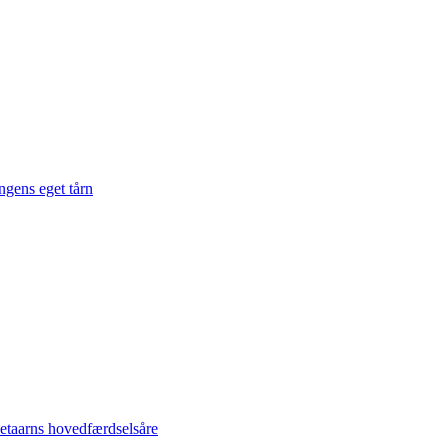
gens eget tårn
taarns hovedfærdselsåre