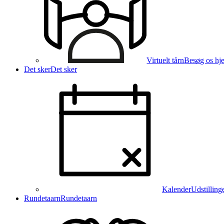
Virtuelt tårn
Besøg os hj
Det sker
Det sker
Kalender
Udstilling
Rundetaarn
Rundetaarn