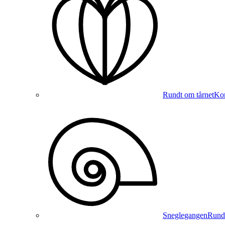
Rundt om tårnet
Kon
Sneglegangen
Runde