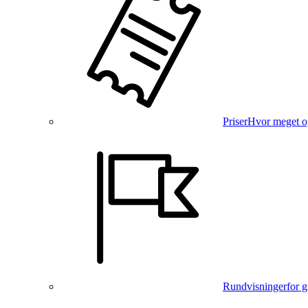
Priser
Hvor meget o
Rundvisninger
for 