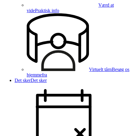
Værd at
vide
Praktisk info
Virtuelt tårn
Besøg os
hjemmefra
Det sker
Det sker