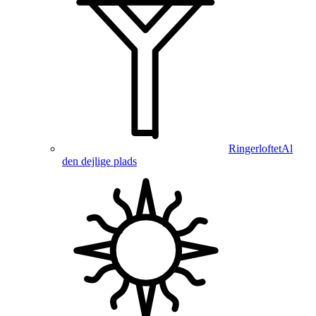
Ringerloftet
Al
den dejlige plads