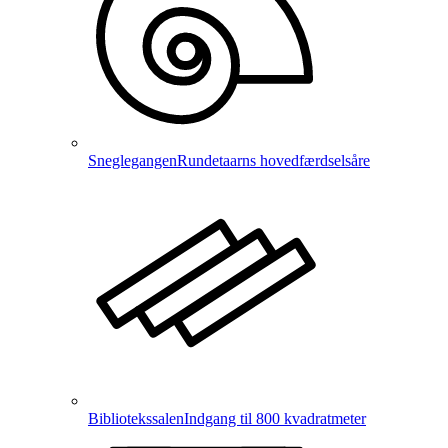
Sneglegangen
Rundetaarns hovedfærdselsåre
Bibliotekssalen
Indgang til 800 kvadratmeter