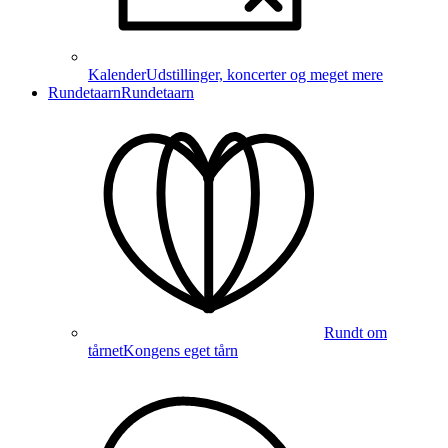
Kalender
Udstillinger, koncerter og meget mere
Rundetaarn
Rundetaarn
Rundt om
tårnet
Kongens eget tårn