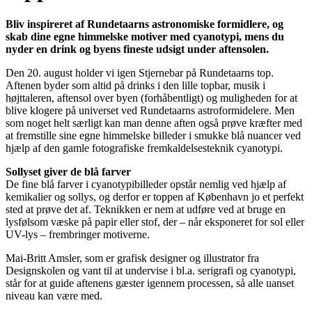
Bliv inspireret af Rundetaarns astronomiske formidlere, og
skab dine egne himmelske motiver med cyanotypi, mens du
nyder en drink og byens fineste udsigt under aftensolen.
Den 20. august holder vi igen Stjernebar på Rundetaarns top.
Aftenen byder som altid på drinks i den lille topbar, musik i
højttaleren, aftensol over byen (forhåbentligt) og muligheden for at
blive klogere på universet ved Rundetaarns astroformidelere. Men
som noget helt særligt kan man denne aften også prøve kræfter med
at fremstille sine egne himmelske billeder i smukke blå nuancer ved
hjælp af den gamle fotografiske fremkaldelsesteknik cyanotypi.
Sollyset giver de blå farver
De fine blå farver i cyanotypibilleder opstår nemlig ved hjælp af
kemikalier og sollys, og derfor er toppen af København jo et perfekt
sted at prøve det af. Teknikken er nem at udføre ved at bruge en
lysfølsom væske på papir eller stof, der – når eksponeret for sol eller
UV-lys – frembringer motiverne.
Mai-Britt Amsler, som er grafisk designer og illustrator fra
Designskolen og vant til at undervise i bl.a. serigrafi og cyanotypi,
står for at guide aftenens gæster igennem processen, så alle uanset
niveau kan være med.