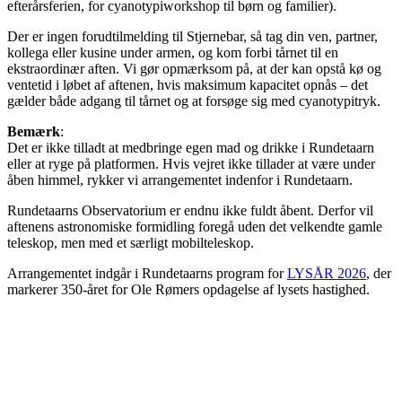
efterårsferien, for cyanotypiworkshop til børn og familier).
Der er ingen forudtilmelding til Stjernebar, så tag din ven, partner,
kollega eller kusine under armen, og kom forbi tårnet til en
ekstraordinær aften. Vi gør opmærksom på, at der kan opstå kø og
ventetid i løbet af aftenen, hvis maksimum kapacitet opnås – det
gælder både adgang til tårnet og at forsøge sig med cyanotypitryk.
Bemærk
:
Det er ikke tilladt at medbringe egen mad og drikke i Rundetaarn
eller at ryge på platformen. Hvis vejret ikke tillader at være under
åben himmel, rykker vi arrangementet indenfor i Rundetaarn.
Rundetaarns Observatorium er endnu ikke fuldt åbent. Derfor vil
aftenens astronomiske formidling foregå uden det velkendte gamle
teleskop, men med et særligt mobilteleskop.
Arrangementet indgår i Rundetaarns program for
LYSÅR 2026
, der
markerer 350-året for Ole Rømers opdagelse af lysets hastighed.