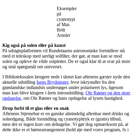
Eksempler
på
cyanotypi
af Mai-
Britt
Amsler
Kig også på solen eller på kunst
På udsigtsplatformen vil Rundetaarns astronomiske formidlere stå
med et teleskop med særligt solfilter, der gør, at man kan se mod
solen og opleve de vilde solpletter. De er også klar til at svar på store
og små spørgsmål om universet.
I Bibliotekssalen længere nede i tårnet kan aftenens gæster nyde den
aktuelle udstilling
Isens Brydninger
, hvor iskrystaller fra den
grønlandske indlandsis undersøges under polariseret lys, ligesom
man kan blive klogere i årets introudstilling,
Ole Rømer og den store
opdagelse
, om Ole Rømer og hans opdagelse af lysets hastighed.
Drop forbi til et glas eller en snak
Aftenens Stjernebar er en ganske almindelig aftenbar med drinks og
solnedgang. Både formidling og cyanotypitryk er (gratis) tilbud,
men der er ingen krav om deltagelse. Vi gør dog opmærksom på, at
dette ikke er et børnearrangement (hold øje med vores program, fx i