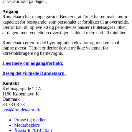
af vejrforhold på dagen.
Adgang
Rundetaarn har mange gæster. Bemærk, at tårnet har en maksimum
kapacitet for besøgende, som personalet er forpligtet til at overholde.
Derfor kan du opleve kø og periodevise pauser i billetsalget i løbet
af dagen, men ventetiden overstiger sjældent mere end 20 minutter.
Rundetaarn er en fredet bygning uden elevator og med en smal
trappe øverst. Tårnet er derfor desværre ikke velegnet for
kørestolsbrugere og barnevogne.
Læs mere om adgangsforhold.
Besøg det virtuelle Rundetaarn.
Kontakt
Købmagergade 52 A
1150 København K
Danmark
33 73 03 73
post@rundetaarn.dk
Presse og medier
Medarbejdere
Årsskrift 2019-2025