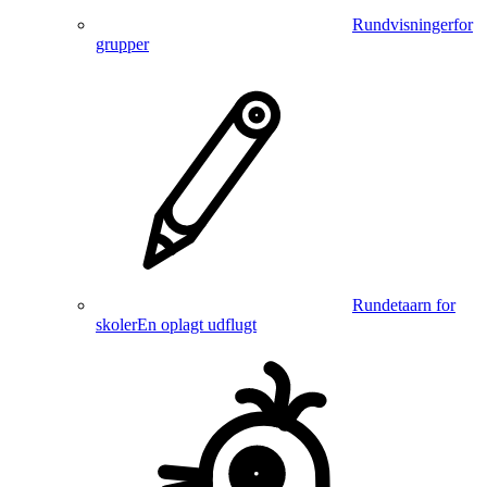
Rundvisninger
for
grupper
Rundetaarn for
skoler
En oplagt udflugt