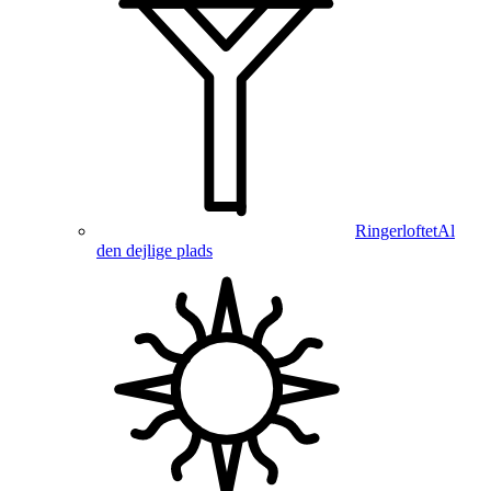
Ringerloftet
Al
den dejlige plads