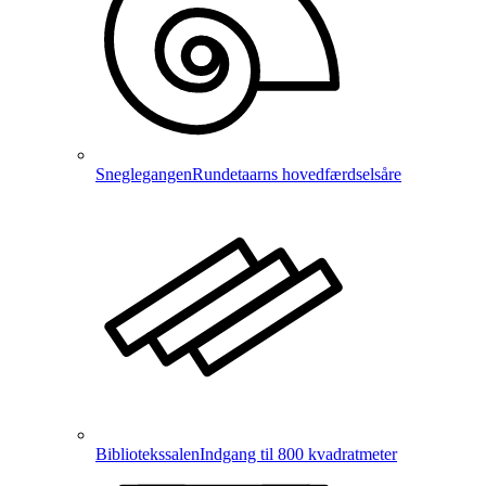
Sneglegangen
Rundetaarns hovedfærdselsåre
Bibliotekssalen
Indgang til 800 kvadratmeter