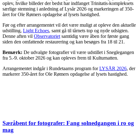
oplev, hvilke billeder der bedst har indfanget Trinitatis-kompleksets
særlige stemning i anledning af Lysår 2026 og markeringen af 350-
året for Ole Rømers opdagelse af lysets hastighed.
Før og efter arrangementet vil det være muligt at opleve den aktuelle
udstilling,
Light Echoes
, samt gå til tårnets top og nyde udsigten.
Denne aften vil
Observatoriet
samtidig være åben for første gang
siden den omfattende restaurering og kan besøges fra 18 til 21.
Bemærk:
De udvalgte fotografier vil være udstillet i Sneglegangen
fra 5.-9. oktober 2026 og kan opleves frem til Kulturnatten.
Arrangementet indgår i Rundetaarns program for
LYSÅR 2026
, der
markerer 350-året for Ole Rømers opdagelse af lysets hastighed.
Særåbent for fotografer: Fang solnedgangen i ro og
mag