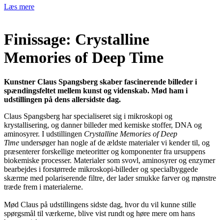
Læs mere
Finissage: Crystalline
Memories of Deep Time
Kunstner Claus Spangsberg skaber fascinerende billeder i
spændingsfeltet mellem kunst og videnskab. Mød ham i
udstillingen på dens allersidste dag.
Claus Spangsberg har specialiseret sig i mikroskopi og
krystallisering, og danner billeder med kemiske stoffer, DNA og
aminosyrer. I udstillingen
Crystalline Memories of Deep
Time
undersøger han nogle af de ældste materialer vi kender til, og
præsenterer forskellige meteoritter og komponenter fra ursuppens
biokemiske processer. Materialer som svovl, aminosyrer og enzymer
bearbejdes i forstørrede mikroskopi-billeder og specialbyggede
skærme med polariserende filtre, der lader smukke farver og mønstre
træde frem i materialerne.
Mød Claus på udstillingens sidste dag, hvor du vil kunne stille
spørgsmål til værkerne, blive vist rundt og høre mere om hans