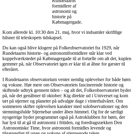
Rundetaarns
formidlere af
astronomi og
historie på
Købmagergade.
Kom allerede kl. 10:30 den 21. maj, hvor vi indsamler skriftlige
hilsner til teleskopets tidskapsel.
Du kan også blive klogere på Folkeobservatoriet fra 1929, når
Rundetaarns historie- og astronomiformidlere står klar ved
kuppelværkstedet på Købmagergade til at fortælle om alt det, kuplen
gemmer på, når Observatoriet igen er klar til at åbne for gæster til
efteråret.
I Rundetaarns observatorium venter nemlig oplevelser for både børn
og voksne. Hør mere om Observatoriets fascinerende historie og
skiftende udtryk gennem tiden – og alt det, Folkeobservatoriet byder
på, når det genåbner til oktober: Kig direkte ud i Universet og kom
tæt på stjerner og planeter på udvalgte dage i vinterhalvåret. Om
sommeren skifter oplevelsen karakter med solobservationer og den
stemningsfulde Stjernebar under åben himmel. Og for de særligt
nysgerrige byder programmet også på Astroklubben for børn, der
har lyst til at gå til astronomi i fritiden, og foredragsrækken Den
Astronomiske Time, hvor astronomi formidles levende og
tilgængeligt til unge og voksne af stjernegode talere.