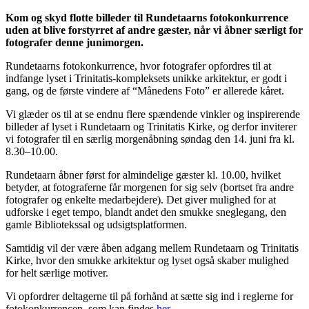
Kom og skyd flotte billeder til Rundetaarns fotokonkurrence
uden at blive forstyrret af andre gæster, når vi åbner særligt for
fotografer denne junimorgen.
Rundetaarns fotokonkurrence, hvor fotografer opfordres til at
indfange lyset i Trinitatis-kompleksets unikke arkitektur, er godt i
gang, og de første vindere af “Månedens Foto” er allerede kåret.
Vi glæder os til at se endnu flere spændende vinkler og inspirerende
billeder af lyset i Rundetaarn og Trinitatis Kirke, og derfor inviterer
vi fotografer til en særlig morgenåbning søndag den 14. juni fra kl.
8.30–10.00.
Rundetaarn åbner først for almindelige gæster kl. 10.00, hvilket
betyder, at fotograferne får morgenen for sig selv (bortset fra andre
fotografer og enkelte medarbejdere). Det giver mulighed for at
udforske i eget tempo, blandt andet den smukke sneglegang, den
gamle Bibliotekssal og udsigtsplatformen.
Samtidig vil der være åben adgang mellem Rundetaarn og Trinitatis
Kirke, hvor den smukke arkitektur og lyset også skaber mulighed
for helt særlige motiver.
Vi opfordrer deltagerne til på forhånd at sætte sig ind i reglerne for
fotokonkurrencen, som kan findes
her
.