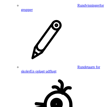
Rundvisninger
for
grupper
Rundetaarn for
skoler
En oplagt udflugt