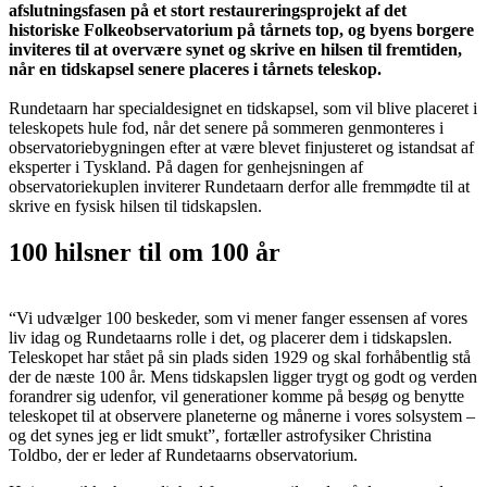
afslutningsfasen på et stort restaureringsprojekt af det
historiske Folkeobservatorium på tårnets top, og byens borgere
inviteres til at overvære synet og skrive en hilsen til fremtiden,
når en tidskapsel senere placeres i tårnets teleskop.
Rundetaarn har specialdesignet en tidskapsel, som vil blive placeret i
teleskopets hule fod, når det senere på sommeren genmonteres i
observatoriebygningen efter at være blevet finjusteret og istandsat af
eksperter i Tyskland. På dagen for genhejsningen af
observatoriekuplen inviterer Rundetaarn derfor alle fremmødte til at
skrive en fysisk hilsen til tidskapslen.
100 hilsner til om 100 år
“Vi udvælger 100 beskeder, som vi mener fanger essensen af vores
liv idag og Rundetaarns rolle i det, og placerer dem i tidskapslen.
Teleskopet har stået på sin plads siden 1929 og skal forhåbentlig stå
der de næste 100 år. Mens tidskapslen ligger trygt og godt og verden
forandrer sig udenfor, vil generationer komme på besøg og benytte
teleskopet til at observere planeterne og månerne i vores solsystem –
og det synes jeg er lidt smukt”, fortæller astrofysiker Christina
Toldbo, der er leder af Rundetaarns observatorium.