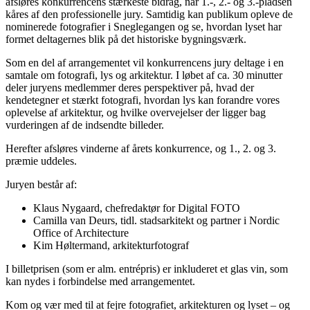
afsløres konkurrencens stærkeste bidrag, når 1.-, 2.- og 3.-pladsen
kåres af den professionelle jury. Samtidig kan publikum opleve de
nominerede fotografier i Sneglegangen og se, hvordan lyset har
formet deltagernes blik på det historiske bygningsværk.
Som en del af arrangementet vil konkurrencens jury deltage i en
samtale om fotografi, lys og arkitektur. I løbet af ca. 30 minutter
deler juryens medlemmer deres perspektiver på, hvad der
kendetegner et stærkt fotografi, hvordan lys kan forandre vores
oplevelse af arkitektur, og hvilke overvejelser der ligger bag
vurderingen af de indsendte billeder.
Herefter afsløres vinderne af årets konkurrence, og 1., 2. og 3.
præmie uddeles.
Juryen består af:
Klaus Nygaard, chefredaktør for Digital FOTO
Camilla van Deurs, tidl. stadsarkitekt og partner i Nordic
Office of Architecture
Kim Høltermand, arkitekturfotograf
I billetprisen (som er alm. entrépris) er inkluderet et glas vin, som
kan nydes i forbindelse med arrangementet.
Kom og vær med til at fejre fotografiet, arkitekturen og lyset – og