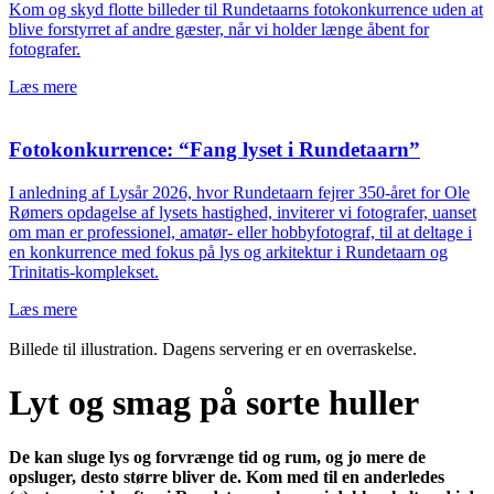
Kom og skyd flotte billeder til Rundetaarns fotokonkurrence uden at
blive forstyrret af andre gæster, når vi holder længe åbent for
fotografer.
Læs mere
Fotokonkurrence: “Fang lyset i Rundetaarn”
I anledning af Lysår 2026, hvor Rundetaarn fejrer 350-året for Ole
Rømers opdagelse af lysets hastighed, inviterer vi fotografer, uanset
om man er professionel, amatør- eller hobbyfotograf, til at deltage i
en konkurrence med fokus på lys og arkitektur i Rundetaarn og
Trinitatis-komplekset.
Læs mere
Billede til illustration. Dagens servering er en overraskelse.
Lyt og smag på sorte huller
De kan sluge lys og forvrænge tid og rum, og jo mere de
opsluger, desto større bliver de. Kom med til en anderledes