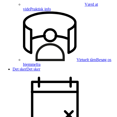
Værd at
vide
Praktisk info
Virtuelt tårn
Besøg os
hjemmefra
Det sker
Det sker