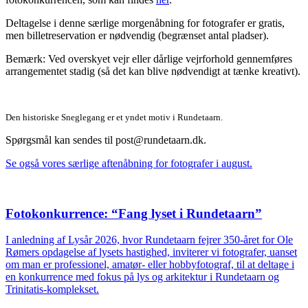
Deltagelse i denne særlige morgenåbning for fotografer er gratis,
men billetreservation er nødvendig (begrænset antal pladser).
Bemærk: Ved overskyet vejr eller dårlige vejrforhold gennemføres
arrangementet stadig (så det kan blive nødvendigt at tænke kreativt).
Den historiske Sneglegang er et yndet motiv i Rundetaarn.
Spørgsmål kan sendes til
post@rundetaarn.dk
.
Se også vores særlige aftenåbning for fotografer i august.
Fotokonkurrence: “Fang lyset i Rundetaarn”
I anledning af Lysår 2026, hvor Rundetaarn fejrer 350-året for Ole
Rømers opdagelse af lysets hastighed, inviterer vi fotografer, uanset
om man er professionel, amatør- eller hobbyfotograf, til at deltage i
en konkurrence med fokus på lys og arkitektur i Rundetaarn og
Trinitatis-komplekset.