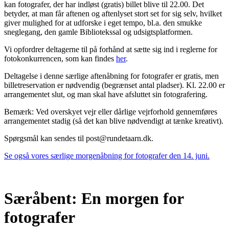
kan fotografer, der har indløst (gratis) billet blive til 22.00. Det
betyder, at man får aftenen og aftenlyset stort set for sig selv, hvilket
giver mulighed for at udforske i eget tempo, bl.a. den smukke
sneglegang, den gamle Bibliotekssal og udsigtsplatformen.
Vi opfordrer deltagerne til på forhånd at sætte sig ind i reglerne for
fotokonkurrencen, som kan findes
her
.
Deltagelse i denne særlige aftenåbning for fotografer er gratis, men
billetreservation er nødvendig (begrænset antal pladser). Kl. 22.00 er
arrangementet slut, og man skal have afsluttet sin fotografering.
Bemærk: Ved overskyet vejr eller dårlige vejrforhold gennemføres
arrangementet stadig (så det kan blive nødvendigt at tænke kreativt).
Spørgsmål kan sendes til
post@rundetaarn.dk
.
Se også vores særlige morgenåbning for fotografer den 14. juni.
Særåbent: En morgen for
fotografer