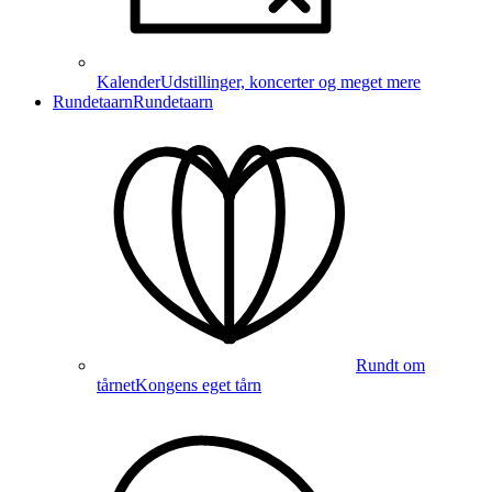
Kalender
Udstillinger, koncerter og meget mere
Rundetaarn
Rundetaarn
Rundt om
tårnet
Kongens eget tårn