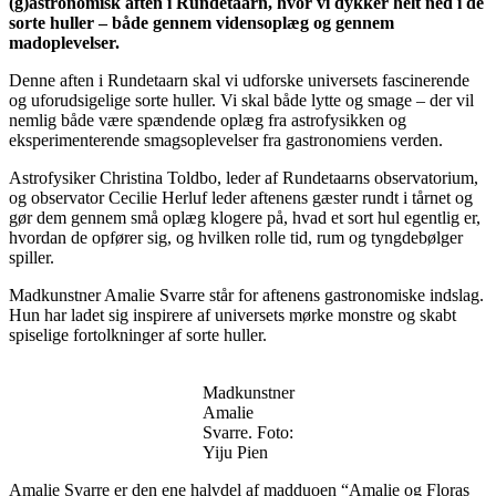
(g)astronomisk aften i Rundetaarn, hvor vi dykker helt ned i de
sorte huller – både gennem vidensoplæg og gennem
madoplevelser.
Denne aften i Rundetaarn skal vi udforske universets fascinerende
og uforudsigelige sorte huller. Vi skal både lytte og smage – der vil
nemlig både være spændende oplæg fra astrofysikken og
eksperimenterende smagsoplevelser fra gastronomiens verden.
Astrofysiker Christina Toldbo, leder af Rundetaarns observatorium,
og observator Cecilie Herluf leder aftenens gæster rundt i tårnet og
gør dem gennem små oplæg klogere på, hvad et sort hul egentlig er,
hvordan de opfører sig, og hvilken rolle tid, rum og tyngdebølger
spiller.
Madkunstner Amalie Svarre står for aftenens gastronomiske indslag.
Hun har ladet sig inspirere af universets mørke monstre og skabt
spiselige fortolkninger af sorte huller.
Madkunstner
Amalie
Svarre. Foto:
Yiju Pien
Amalie Svarre er den ene halvdel af madduoen “Amalie og Floras