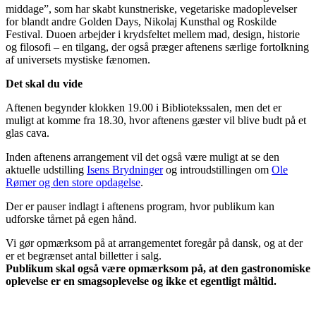
middage”, som har skabt kunstneriske, vegetariske madoplevelser
for blandt andre Golden Days, Nikolaj Kunsthal og Roskilde
Festival. Duoen arbejder i krydsfeltet mellem mad, design, historie
og filosofi – en tilgang, der også præger aftenens særlige fortolkning
af universets mystiske fænomen.
Det skal du vide
Aftenen begynder klokken 19.00 i Bibliotekssalen, men det er
muligt at komme fra 18.30, hvor aftenens gæster vil blive budt på et
glas cava.
Inden aftenens arrangement vil det også være muligt at se den
aktuelle udstilling
Isens Brydninger
og introudstillingen om
Ole
Rømer og den store opdagelse
.
Der er pauser indlagt i aftenens program, hvor publikum kan
udforske tårnet på egen hånd.
Vi gør opmærksom på at arrangementet foregår på dansk, og at der
er et begrænset antal billetter i salg.
Publikum skal også være opmærksom på, at den gastronomiske
oplevelse er en smagsoplevelse og ikke et egentligt måltid.