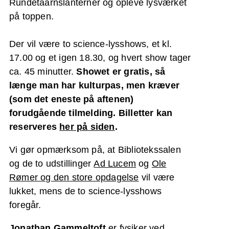
Rundetaarnslanterner og opleve lysværket
på toppen.
Der vil være to science-lysshows, et kl.
17.00 og et igen 18.30, og hvert show tager
ca. 45 minutter.
Showet er gratis, så
længe man har kulturpas, men kræver
(som det eneste på aftenen)
forudgående tilmelding. Billetter kan
reserveres
her på siden
.
Vi gør opmærksom på, at Bibliotekssalen
og de to udstillinger
Ad Lucem
og
Ole
Rømer og den store opdagelse
vil være
lukket, mens de to science-lysshows
foregår.
Jonathan Gammeltoft
er fysiker ved